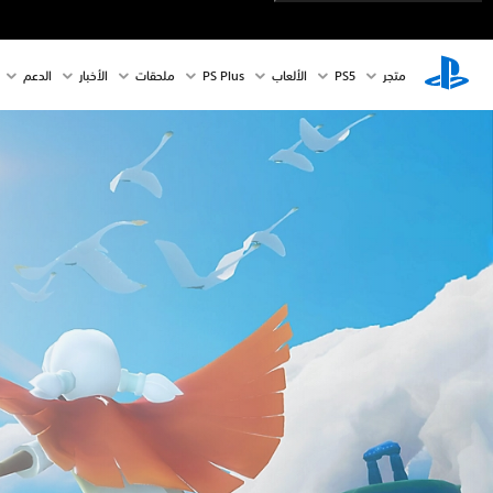
متجر
PS5‏
الألعاب
PS Plus
ملحقات
الأخبار
الدعم