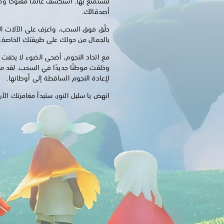
لتستمتع بها. استكشف عالمًا مفتوحًا وم
أصدقائك.
حلّق فوق السحب، واعزف على الآلات ال
بالجمال من حولك على طريقتك الخاصة.
مع اتحاد النجوم، أضحى الضوء لا يخفت 
وخلقت موطنًا جديدًا في السحب. لقد م
لإعادة النجوم الساقطة إلى أوطانها.
انهض يا سليل النور، ستبدأ مغامرتك الآن