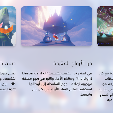
حرر الأرواح المقيدة
صمم شخ
دة مع كل
في لعبة Sky، ستلعب بشخصية "Descendant of
صمم صورتك 
لاقات
the Light" وستنشر الأمل والنور في ربوع مملكة
للتخصيص وم
رهم من
مهجورة لإعادة النجوم الساقطة إلى أوطانها.
 في عوالم
استكشف العالم لإنقاذ الأرواح في كل نجم
Light لمساعدتك على استكشاف عالم Sky.
منح شموع
وتحريرها.
نمية