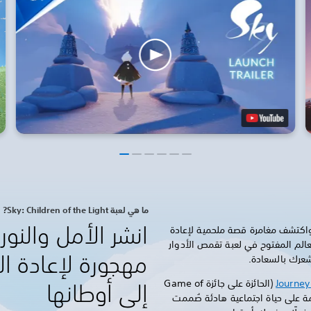
ما هي لعبة Sky: Children of the Light?
انشر الأمل والنو
اكتشف مغامرة قصة ملحمية لإعادة
الم المفتوح في لعبة تقمص الأدوار
مهجورة لإعادة ا
تشعرك بالسعادة.
Journey
(الحائزة على جائزة Game of
إلى أوطانها
 مغامرة قائمة على حياة اجتماعية هادئة صُممت