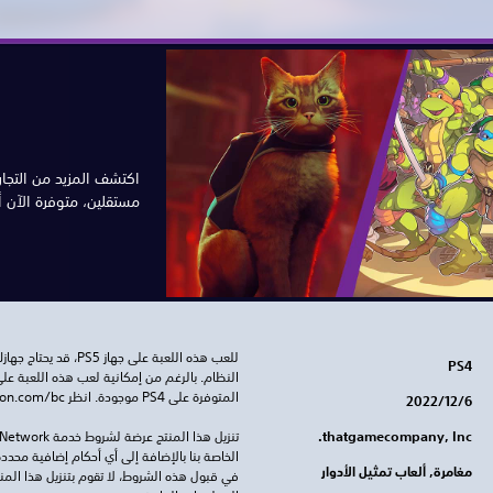
اكتشف المزيد من التجار
مستقلين، متوفرة الآن أو ستتو
PS4
المتوفرة على PS4 موجودة. انظر ‎PlayStation.com/bc لمزيد من التفاصيل.
6‏/12‏/2022
thatgamecompany, Inc.
مغامرة, ألعاب تمثيل الأدوار