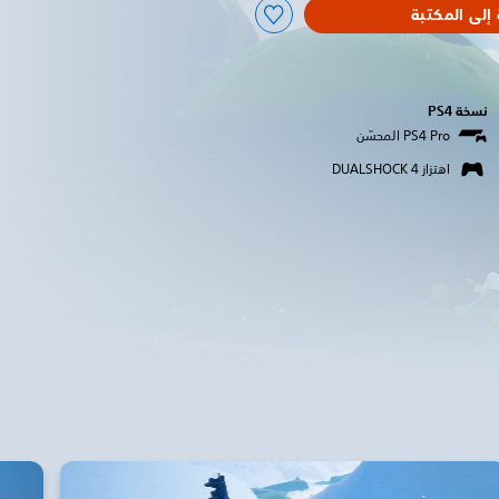
إلى المكتبة
نسخة PS4‏
اهتزاز DUALSHOCK 4‏