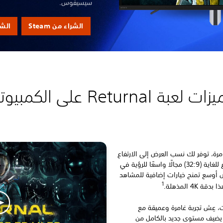
سيسيفوس.
الشراء من Steam
الشراء 
زات لعبة Returnal على الكمبيوتر
رة، توفر لك نسب العرض إلى الارتفاع
فائقة الاتساع (21:9) وفائقة الاتساع للغاية (32:9) مجالًا واسعًا للرؤية في
 أوسع تمنح خيارات إضافية للمشاهد
1
4 المذهلة.
ت، عِش تجربة غامرة وعميقة مع
 يضيف مستوى جديد بالكامل من