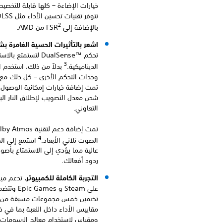
خيارات الإضاءة – كلها قابلة للتخصي
2
بالإضافة إلى FSR
من AMD.
اشعر بالتأثيرات الحسية الغامرة ب
تحكم DualSense™‎‏ لتست
3
الديناميكية.
بدلاً من ذلك، استخدم 
وحدات التحكم الأخرى – كل ذلك مع أو
تمت إضافة خيارات إمكانية الوصول ا
شحن معدل التصويب لإطلاق النار البد
التعاوني.
4
الصوت ثلاثي الأبعاد.
استمع إلى ال
عالية مما يؤدي إلى الاستمتاع بأص
ردود أفعالك.
التجربة الكاملة للكمبيوتر.
تدعم ميزة
على Steam 
تضمين خمس مجموعات مسبقة من إعد
مقاييس الأداء داخل اللعبة بما في ذ
ومقياس لاستخدام معالج الرسومات و