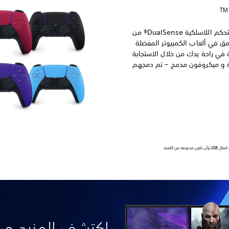
ارتقِ بألعاب الكمبيوتر باستخدام وحدة التحكم اللاسلكية DualSense® من
مرة أعمق في ألعاب الكمبيوتر المفضلة
ة في راحة يدك من خلال الاستجابة
يكية و ميكروفون مدمج – تم دمجهم
ن اللعبة.
اكتشف المزيد من