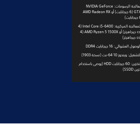
وحدة معالجة الرسومات: NVIDIA GeForce
GTX 1060 (6 جيجابايت) أو AMD Radeon RX
وحدة المعالجة المركزية: Intel Core i5-6400 (4
core 2.7 جيجاهرتز) أو AMD Ryzen 5 1500X (4
رتز)
ل العشوائي: 16 جيجابايت DDR4
 ويندوز 10 64-بت (نسخة 1903)
سعة التخزين: 60 جيجابايت HDD (يوصى باستخدام
SSDD)