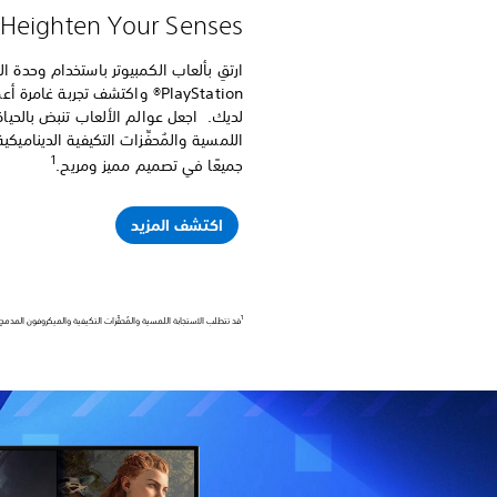
Heighten Your Senses™
PlayStation® واكتشف تجربة غا
لديك.‏ اجعل عوالم الألعاب تنبض بالحيا
اللمسية والمُحفِّزات التكيفية الدينام
1
جميعًا في تصميم مميز ومريح.‏
اكتشف المزيد
1
قد تتطلب الاستجابة اللمسية والمُحفِّزات التكيفية والميكروفون المدمج اتصال USB وأن تكون مدعومة م