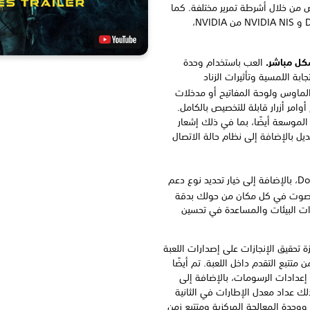
ص من خلال أشرطة تمرير مختلفة. كما
تتوفر تقنيات تحسين الأداء مثل DLSS و NVIDIA NIS من NVIDIA،
شكل مباشر.
العب باستخدام وحدة
متع بالاستجابة اللمسية وتأثيرات الزناد
الماوس ولوحة المفاتيح أو مدخلات
امر أزرار قابلة للتخصيص بالكامل.
لموسعة أيضًا، بما في ذلك إشعار
يل بالإضافة إلى نظام حالة الاتصال
تمت إضافة دعم لتقنية Dolby Atmos، بالإضافة إلى خيار تحديد نوع دعم
صوت في كل مكان من حولك بدقة
وات البيئات والمساعدة في تحسين
 تحقيق الإنجازات على إصدارات اللعبة
و Epic Games وتتضمن متتبع التقدم داخل اللعبة. تم أيضًا
ادات الرسومات، بالإضافة إلى
لك عداد معدل الإطارات في الثانية
وحدة المعالجة المركزية ومتتبع زمن