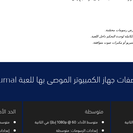
عرض رسومات محسّنة.
املة لوحدة التحكم داخل اللعبة.
تيريو أو مكبرات صوت متوافقة.
ت جهاز الكمبيوتر الموصى بها للعبة Returnal
متوسطة
الحد الأ
متوسط الأداء: 1080p @ 60 إطارًا في الثانية
متوسط الأداء: @ 60
إعدادات الرسومات: متوسطة
إعدادا