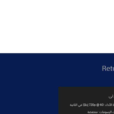
دنى
720p  إطارًا في الثانية
ت الرسومات: منخفضة