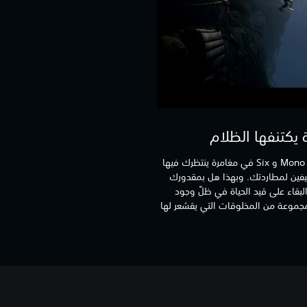
يكتنفها الظلام
حافظ على رباطة جأشك وأنت تصطحب Mono و Six في مغامرة ينتظرك فيها
يفين لمطاردتك. وبهذا هل بمقدورك
دية ذكاءً، والبقاء على قيد الحياة في ظلِّ وجود
من مجموعة من المخلوقات التي يقشعر لها