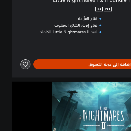
PS5
PS4
قناع الفزّاعة
قناع إبريق الشاي المقلوب
لعبة Little Nightmares II الكاملة
إضافة إلى عربة التسوق