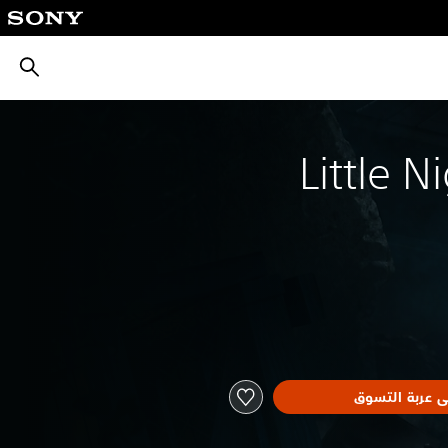
بحث
Little N
ى عربة التسوق