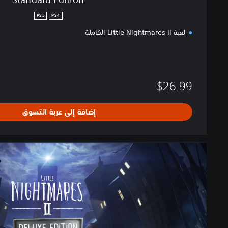
PS5
PS4
لعبة Little Nightmares II الكاملة
$26.99
إضافة إلى عربة التسوق
D
e
l
u
x
e
E
d