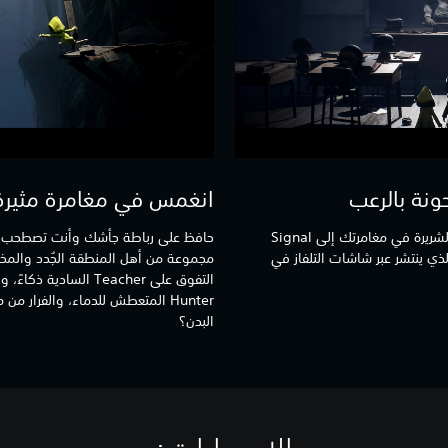
نة بالرعب
انغمس في مغامرة مثيرة 
ارتحل عبر الأدغال المرعبة إلى المدارس الشريرة في مغامرتك إلى Signal
ِ الذي ينتشر عبر شاشات التلفاز في
مجموعة من أهل المنطقة الجُدد والمخ
التفوق على Teacher السا
Hunter المتعطش للدماء، والفرار 
البدن؟