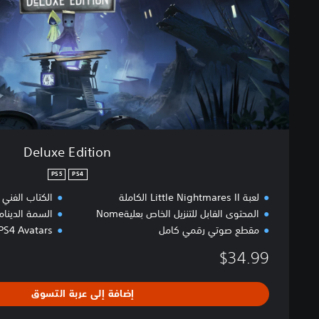
i
t
i
o
n
Deluxe Edition
PS5
PS4
لعبة Little Nightmares II الكاملة
الكتاب الفني 
المحتوى القابل للتنزيل الخاص بعليةNome
السمة الديناميك
مقطع صوتي رقمي كامل
PS4 Avatars
$34.99
إضافة إلى عربة التسوق