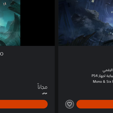
g
h
t
m
a
r
e
s
I
I
MO
D
E
M
الرقمي
O
ية لجهاز PS4
Mono & Six 
مجاناً
عرض