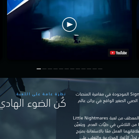
استكشف الأسرار الشريرة في Signal Tower الموجودة في مغامرة المنصات
نظرة عامة على اللعبة
كُن الضوء الهادي
مرعبة هذه، فأنت ستتحكم في Mono، الصبي الصغير الواقع في براثن عالم
فلا شيء يُساعد Six، وهي البطلة ذات المعطف من لعبة Little Nightmares
من التلاشي في طيَّات العدم. ويتعيَّن
S كلما توطدت علاقاتهما العمل معًا بالاستعانة بمزيج
ِّ الألغاز المخادعة والتغلب على