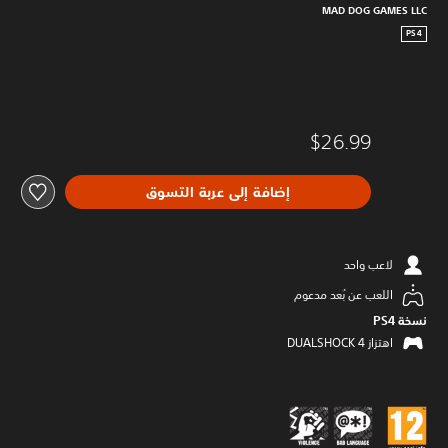
MAD DOG GAMES LLC
PS4
$26.99
إضافة إلى عربة التسوق
لاعب واحد
اللعب عن بُعد مدعوم
نسخة PS4‏
اهتزاز DUALSHOCK 4‏