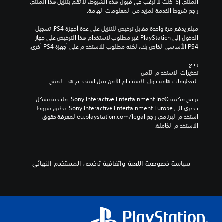
المنتج. إذا كنت لا ترغب في قبول هذه الشروط، لا تقم بتنزيل هذا المنتج. 
راجع شروط الخدمة لمزيد من المعلومات الهامة.
مبلغ يدفع مرة واحدة مقابل ترخيص للتنزيل على عدة أجهزة PS4. تسجيل 
الدخول إلى PlayStation غير مطلوب لاستخدام هذا الترخيص على جهاز 
PS4 الأساسي الخاص بك، لكنه مطلوب للاستخدام على أجهزة PS4 أخرى.
راجع 
تحذيرات الاستخدام الآمن
 لمعلومات هامة حول الاستخدام الآمن قبل استخدام هذا المنتج.
برامج مكتبة ©Sony Interactive Entertainment Inc. ملخصة بشكل 
حصري إلى Sony Interactive Entertainment Europe. تطبق شروط 
استخدام البرنامج، راجع eu.playstation.com/legal لمعرفة حقوق 
الاستخدام الكاملة.
سياسة خصوصية اللعبة واتفاقية ترخيص المستخدم النهائي