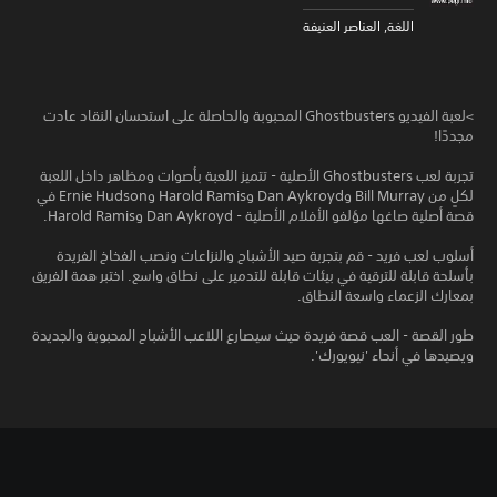
اللغة, العناصر العنيفة
>لعبة الفيديو Ghostbusters المحبوبة والحاصلة على استحسان النقاد عادت
مجددًا!
تجربة لعب Ghostbusters الأصلية - تتميز اللعبة بأصوات ومظاهر داخل اللعبة
لكلٍ من Bill Murray وDan Aykroyd وHarold Ramis وErnie Hudson في
قصة أصلية صاغها مؤلفو الأفلام الأصلية - Dan Aykroyd وHarold Ramis.
أسلوب لعب فريد - قم بتجربة صيد الأشباح والنزاعات ونصب الفخاخ الفريدة
بأسلحة قابلة للترقية في بيئات قابلة للتدمير على نطاق واسع. اختبر همة الفريق
بمعارك الزعماء واسعة النطاق.
طور القصة - العب قصة فريدة حيث سيصارع اللاعب الأشباح المحبوبة والجديدة
ويصيدها في أنحاء 'نيويورك'.