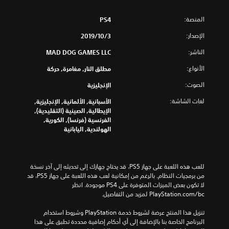
المنصة:
PS4
الإصدار:
3‏/10‏/2019
الناشر:
MAD DOG GAMES LLC
الأنواع:
مطلق النار, مغامرة, حركة
الصوت:
الإنجليزية
لغات الشاشة:
الأسبانية, الألمانية, الإنجليزية,
الإيطالية, الصينية (التقليدية),
الفرنسية (فرنسا), الكورية,
الهولندية, اليابانية
للعب هذه اللعبة على جهاز PS5، قد يحتاج جهازك إلى تحديثه إلى آخر نسخة 
من برمجيات النظام. بالرغم من إمكانية لعب هذه اللعبة على جهاز PS5، قد 
لا تكون بعض الميزات المتوفرة على PS4 موجودة. انظر 
‎PlayStation.com/bc لمزيد من التفاصيل.
تنزيل هذا المنتج عرضة لشروط خدمة‫ PlayStation وشروط استخدام 
البرنامج الخاصة بنا بالإضافة إلى أي أحكام إضافية محددة تطبق على هذا 