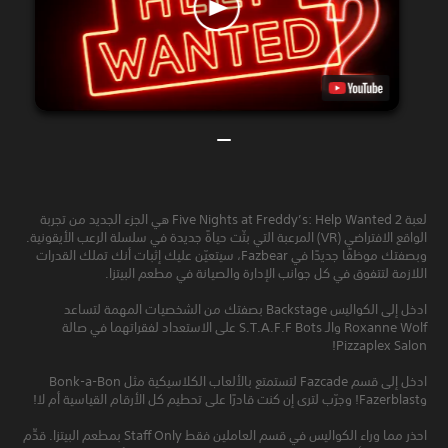
لعبة Five Nights at Freddy’s: Help Wanted 2 هي الجزء الجديد من تجربة
الواقع الافتراضي (VR) المرعبة التي بثّت حياةً جديدة في سلسلة الرعب الأيقونية.
وبصفتك موظفًا جديدًا في Fazbear، سيتعيّن عليك إثبات أنك تملك القدرات
اللازمة لتتفوق في كل جوانب الإدارة والصيانة في مطعم البيتزا.
ادخل إلى الكواليس Backstage بصفتك من الشخصيات المهمة لتساعد
Roxanne Wolf والـ S.T.A.F.F Bots على الاستعداد لفقراتهما في صالة
Pizzaplex Salon!
ادخل إلى قسم Fazcade لتستمتع بالألعاب الكلاسيكية مثل Bonk-a-Bon
وFazerblast! وجرّب لترى إن كنت قادرًا على تحطيم كل الأرقام القياسية أم لا!
احذر مما وراء الكواليس في قسم العاملين فقط Staff Only بمطعم البيتزا. قدِّم