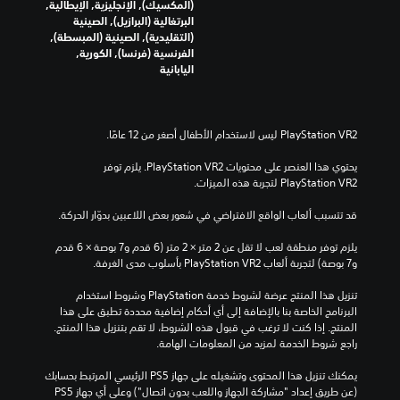
(المكسيك), الإنجليزية, الإيطالية,
البرتغالية (البرازيل), الصينية
(التقليدية), الصينية (المبسطة),
الفرنسية (فرنسا), الكورية,
اليابانية
يحتوي هذا العنصر على محتويات PlayStation VR2. يلزم توفر 
PlayStation VR2 لتجربة هذه الميزات.
قد تتسبب ألعاب الواقع الافتراضي في شعور بعض اللاعبين بدوّار الحركة.
يلزم توفر منطقة لعب لا تقل عن 2 متر × 2 متر (6 قدم و7 بوصة × 6 قدم 
و7 بوصة) لتجربة ألعاب PlayStation VR2 بأسلوب مدى الغرفة.
تنزيل هذا المنتج عرضة لشروط خدمة‫ PlayStation وشروط استخدام 
البرنامج الخاصة بنا بالإضافة إلى أي أحكام إضافية محددة تطبق على هذا 
المنتج. إذا كنت لا ترغب في قبول هذه الشروط، لا تقم بتنزيل هذا المنتج. 
راجع شروط الخدمة لمزيد من المعلومات الهامة.
يمكنك تنزيل هذا المحتوى وتشغيله على جهاز PS5 الرئيسي المرتبط بحسابك 
(عن طريق إعداد "مشاركة الجهاز واللعب بدون اتصال") وعلى أي جهاز PS5 