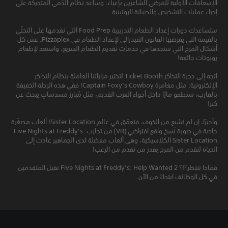
الإسعافات الأولية للمرضى الشاعرين بإعياء، وساعد نظام الدُمى المتحركة على
إجراء عمليات التشخيص والصيانة الروتينية.
ستساعدك دورات إعداد الطعام التدريبية Food Prep التي نقدمها على التحلّي
بالقيمة التي يفرضها القانون الفيدرالي لإعداد الطعام في Pizzaplex. عِش كل
أشكال المرح التي ستجدها في خدمات تقديم الطعام السريع، واستعد لإطعام
روبوتات جائعة!
اتجه إلى حجرة التذاكر Ticket Booth لتختبر مزاراتنا العاملة بنظام التذاكر
الإلكترونية: مثل مغامرة Captain Foxy’s Cowboy! ففي هذه الرحلة الخفيفة
بالقارب، ستطفو مارًا داخل أجواء الغرب القديم، مثل مُبارز مسدساتٍ يبحث عن
كنز!
وأخيرًا، إن لم تشبع من الخوف، فتعمّق في عالم Sister Location! ألعاب مصغّرة
خاصة في صورة نُسخ واقع افتراضي (VR) من تجارب Five Nights at Freddy’s:
Sister Location الكلاسيكية، وهي ألعاب مفضلة لدى الجماهير عادت إلى
الحياة لتقدم من المرح بقدر من تقدم من الرعب!
فماذا تنتظر؟!؟ Five Nights at Freddy’s: Help Wanted 2 تقبل المتقدمين
في كل الوظائف ابتداءً من الآن.