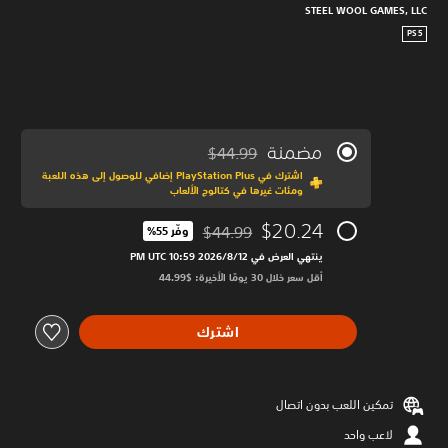
STEEL WOOL GAMES, LLC
PS5
مضمنة
$44.99
مخصوم من السعر الأصلي البالغ $44.99‏
اشترك في PlayStation Plus إضافي للوصول إلى هذه اللعبة
ومئات غيرها في كتالوج الألعاب
$20.24
$44.99
وفّر 55%‏
مخصوم من السعر الأصلي البالغ $44.99‏
ينتهي العرض في 12‏/8‏/2026 10:59 PM UTC‏
أقل سعر خلال 30 يومًا الأخيرة: $44.99‏
اشترك
تمكين اللعب بدون اتصال
لاعب واحد