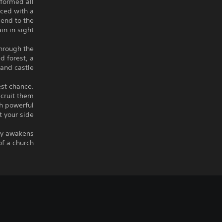
sformed all
aced with a
 end to the
in in sight.
through the
d forest, a
nd castle.
est chance.
ecruit them
th powerful
t your side.
ly awakens
f a church…