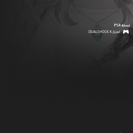
نسخة PS4‏
اهتزاز DUALSHOCK 4‏