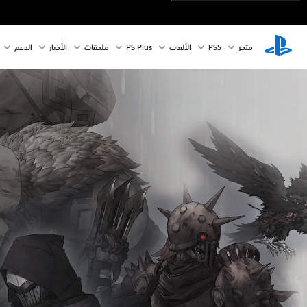
متجر
PS5‏
الألعاب
PS Plus
ملحقات
الأخبار
الدعم