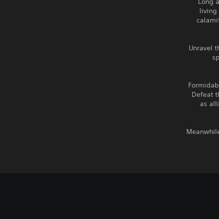
Long a
living
calamit
Unravel t
sp
Formidabl
Defeat t
as al
Meanwhile