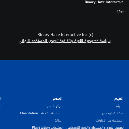
Binary Haze Interactive
حركة
(c) Binary Haze Interactive Inc.
سياسة خصوصية اللعبة واتفاقية ترخيص المستخدم النهائي
القيم
الدعم
ا
البيئة
مركز الدعم
ش
إمكانية الوصول
السلامة الخاصة بـ PlayStation
سي
السلامة عبر الإنترنت
الحالة
ا
تحقيق التنوع والمساواة والدمج الاجتماعي
تصليحات PlayStation
ا