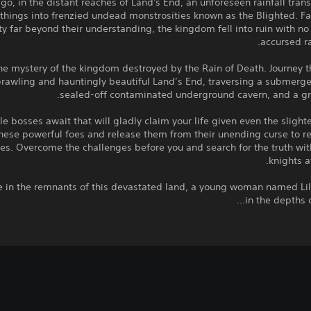
go, in the distant reaches of Land's End, an unforeseen rainfall tran
 things into frenzied undead monstrosities known as the Blighted. F
y far beyond their understanding, the kingdom fell into ruin with no
accursed ra
he mystery of the kingdom destroyed by the Rain of Death. Journey 
rawling and hauntingly beautiful Land’s End, traversing a submerge
sealed-off contaminated underground cavern, and a gra
e bosses await that will gladly claim your life given even the slight
hese powerful foes and release them from their unending curse to r
lies. Overcome the challenges before you and search for the truth wi
knights a
 in the remnants of this devastated land, a young woman named Li
in the depths o