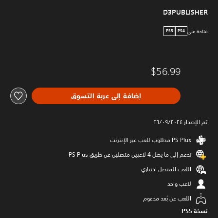
D3PUBLISHER
متاحة على
PS5
PS4
$56.99
إضافة إلى عربة التسوق
تم الإصدار ٢٦/٠٩/٢٠٢٤
تدعم إلى ما يصل 4 لاعبين متصلين عن طريق PS Plus‏
اللعب المتصل اختياري
لاعب واحد
اللعب عن بُعد مدعوم
نسخة PS5‏