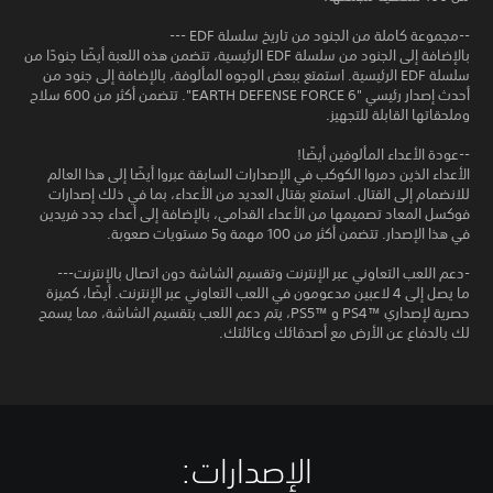
--مجموعة كاملة من الجنود من تاريخ سلسلة EDF ---
بالإضافة إلى الجنود من سلسلة EDF الرئيسية، تتضمن هذه اللعبة أيضًا جنودًا من
سلسلة EDF الرئيسية. استمتع ببعض الوجوه المألوفة، بالإضافة إلى جنود من
أحدث إصدار رئيسي "EARTH DEFENSE FORCE 6". تتضمن أكثر من 600 سلاح
وملحقاتها القابلة للتجهيز.
--عودة الأعداء المألوفين أيضًا!
الأعداء الذين دمروا الكوكب في الإصدارات السابقة عبروا أيضًا إلى هذا العالم
للانضمام إلى القتال. استمتع بقتال العديد من الأعداء، بما في ذلك إصدارات
فوكسل المعاد تصميمها من الأعداء القدامى، بالإضافة إلى أعداء جدد فريدين
في هذا الإصدار. تتضمن أكثر من 100 مهمة و5 مستويات صعوبة.
-دعم اللعب التعاوني عبر الإنترنت وتقسيم الشاشة دون اتصال بالإنترنت---
ما يصل إلى 4 لاعبين مدعومون في اللعب التعاوني عبر الإنترنت. أيضًا، كميزة
حصرية لإصداري ™PS4 و ™PS5، يتم دعم اللعب بتقسيم الشاشة، مما يسمح
لك بالدفاع عن الأرض مع أصدقائك وعائلتك.
الإصدارات:‏