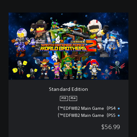
S
t
a
n
d
a
r
d
E
d
i
t
i
Standard Edition
o
n
PS5
PS4
EDFWB2 Main Game（PS4™）
EDFWB2 Main Game（PS5™）
$56.99