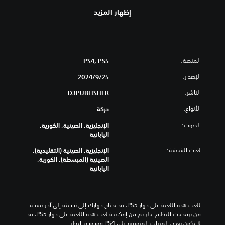
إظهار المزيد
المنصة:
PS4, PS5
الإصدار:
25‏/9‏/2024
الناشر:
D3PUBLISHER
الأنواع:
حركة
الصوت:
الإنجليزية, الصينية, الكورية,
اليابانية
لغات الشاشة:
الإنجليزية, الصينية (التقليدية),
الصينية (المبسطة), الكورية,
اليابانية
للعب هذه اللعبة على جهاز PS5، قد يحتاج جهازك إلى تحديثه إلى آخر نسخة 
من برمجيات النظام. بالرغم من إمكانية لعب هذه اللعبة على جهاز PS5، قد 
لا تكون بعض الميزات المتوفرة على PS4 موجودة. انظر 