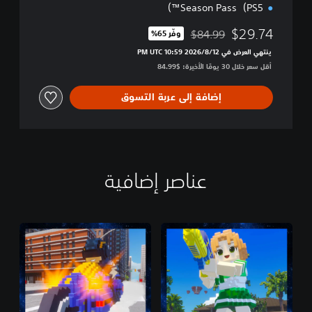
Season Pass（PS5™）
$29.74
$84.99
وفّر 65%‏
مخصوم من السعر الأصلي البالغ $84.99‏
ينتهي العرض في 12‏/8‏/2026 10:59 PM UTC‏
أقل سعر خلال 30 يومًا الأخيرة: $84.99‏
إضافة إلى عربة التسوق
عناصر إضافية