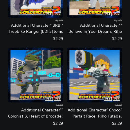
PS4
PS5
PS4
PS5
شخصية
شخصية
"Additional Character" BRB,
"Additional Character"
Freebike Ranger (EDF5) Joins
Believe in Your Dream: Riho
the Fight
Futaba, Age 14 (Summer)
$2.29
$2.29
Joins the Fight
PS4
PS5
PS4
PS5
شخصية
شخصية
"Additional Character"
"Additional Character" Choco
Colonist β, Heart of Brocade:
Parfait Race: Riho Futaba,
Reskin
Age 19 (Winter) Joins the
$2.29
$2.29
Fight