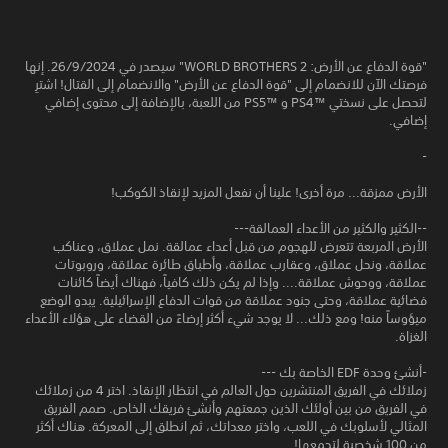
"قوة الدفاع عن الأرض: WORLD BROTHERS 2" سيصدر في 26/9/2024. إنها
فرصتك الآن للانضمام إلى "قوة الدفاع عن الأرض" والانضمام إلى القتال! اشترِ
لتحصل على نسختي ™PS4 و ™PS5 من اللعبة، بالإضافة إلى محتوى إضافي
إضافي.
-
الأرض ممزقة... مرة أخرى! علينا أن نفعل المزيد لإنقاذ الكوكب!
--الكثير والكثير من الأعداء العمالقة---
الأرض المربعة تتعرض للهجوم من قبل أعداء عمالقة. نمل عملاق، وعناكب
عملاقة، ونحل عملاق، وعقارب عملاقة، وأطباق طائرة عملاقة، وروبوتات
عملاقة، ووحوش عملاقة.... وإذا لم يكن ذلك كافياً، فهناك أيضاً كائنات
فضائية عملاقة، وحتى جنود عملاقة من قوات الدفاع الإسرائيلية. يبدو الوضع
ميؤوساً منه! ومع ذلك... لا يوجد شيء أكثر إرضاءً من القضاء على هؤلاء الأعداء
الغزاة.
-أنشئ وحدة EDF الخاصة بك ---
زملائك في الفريق المنتشرين حول العالم في انتظار الإنقاذ. اختر 4 من زملائك
في الفريق من بين أولئك الذين جمعتهم وأنشئ فريقك الخاص. صمم الفريق
المثالي لأسلوبك في اللعب، واختر معداتك، ثم انطلق إلى المعركة. هناك أكثر
من 100 شخصية لتجمعها!