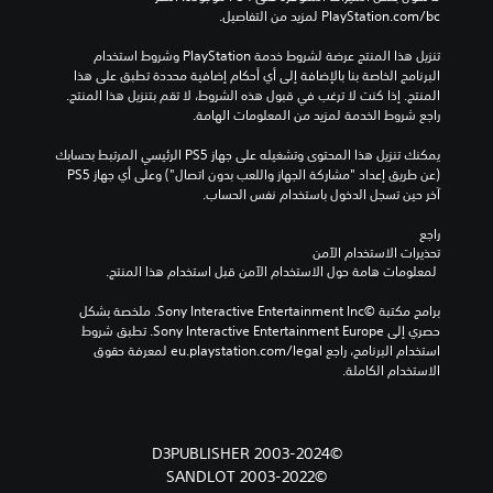
‎PlayStation.com/bc لمزيد من التفاصيل.
تنزيل هذا المنتج عرضة لشروط خدمة‫ PlayStation وشروط استخدام 
البرنامج الخاصة بنا بالإضافة إلى أي أحكام إضافية محددة تطبق على هذا 
المنتج. إذا كنت لا ترغب في قبول هذه الشروط، لا تقم بتنزيل هذا المنتج. 
راجع شروط الخدمة لمزيد من المعلومات الهامة.
يمكنك تنزيل هذا المحتوى وتشغيله على جهاز PS5 الرئيسي المرتبط بحسابك 
(عن طريق إعداد "مشاركة الجهاز واللعب بدون اتصال") وعلى أي جهاز PS5 
آخر حين تسجل الدخول باستخدام نفس الحساب.
راجع 
تحذيرات الاستخدام الآمن
 لمعلومات هامة حول الاستخدام الآمن قبل استخدام هذا المنتج.
برامج مكتبة ©Sony Interactive Entertainment Inc. ملخصة بشكل 
حصري إلى Sony Interactive Entertainment Europe. تطبق شروط 
استخدام البرنامج، راجع eu.playstation.com/legal لمعرفة حقوق 
الاستخدام الكاملة.
©2003-2024 D3PUBLISHER
©2003-2022 SANDLOT