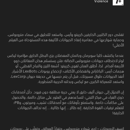
Violence
تقمّص دور الكلبين الخارقين كريبتو وآيس، واستعد للتحليق في سماء متروبولس،
وحماية شوارعها في مغامرة إنقاذ الحيوانات الأليفة هذه المستوحاة من الفيلم
الأصلي!
عندما يكتشف كلبا سوبرمان وباتمان المفضلان بزي البطل الخارق مؤامرة ليكس
لوثر لاختطاف حيوانات متروبولس الضالة؛ فلن يستسلم هذان المقاتلان ذوو
الأربعة أقدام. لذا، أطلق العنان لقوى كريبتو: آشعة الليزر والنباح القطبي، أو
هجمات آيس: الباتارانج وانقضاض الأكتاف؛ لإخضاع روبوتات LexBots الأشرار.
أنقذ الحيوانات طوال مسيرتك، قبل أن يتم حبسها في حديقة حيوان LexCorp،
واستعد للمعركة الكبرى مع ليكس وبدلته الحربية المتطورة.
إن التحوّل إلى حيوان أليف خارق لا يعني حرية مطلقة دون قيود. دلّل أصدقاءك
ذوي الفراء في مركز التبني؛ لتساعدهم في العثور على منازل دائمة، والحصول
على مكافآت خاصة. واستمتع بأوقاتك مع أصدقائك تشيب، وميرتون، وPB؛
لتتعلم ترقيات القوة الخارقة. إنه طائر... إنها طائرة... إنه تحالف الحيوانات
الخارقة!
انسف الروبوتات – احمِ شوارع متروبولس، وتفادَّ العوائق، وتغلّب على روبوتات