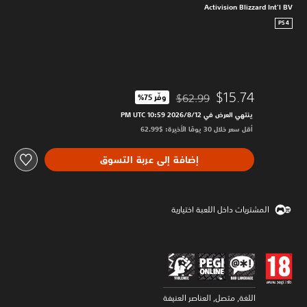
Activision Blizzard Int'l BV
PS4
$15.74
$62.99
وفّر 75%‏
مخصوم من السعر الأصلي البالغ $62.99‏
ينتهي العرض في 12‏/8‏/2026 10:59 PM UTC‏
أقل سعر خلال 30 يومًا الأخيرة: $62.99‏
إضافة إلى عربة التسوق
المشتريات داخل اللعبة اختيارية
اللغة, متصل, العناصر العنيفة