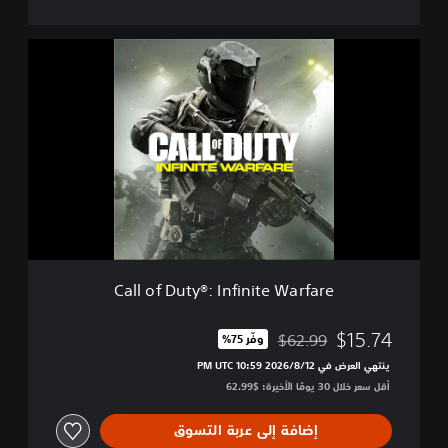
a
r
C
f
a
a
l
r
l
e
o
-
f
D
D
i
u
g
t
i
y
t
®
a
:
l
I
D
Call of Duty®: Infinite Warfare
n
e
f
l
i
$15.74
$62.99
وفّر 75%‏
u
مخصوم من السعر الأصلي البالغ $62.99‏
n
x
ينتهي العرض في 12‏/8‏/2026 10:59 PM UTC‏
i
e
أقل سعر خلال 30 يومًا الأخيرة: $62.99‏
t
e
W
إضافة إلى عربة التسوق
a