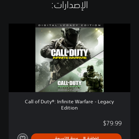
الإصدارات:‏
C
a
l
l
o
f
D
u
t
y
®
:
I
Call of Duty®: Infinite Warfare - Legacy
n
Edition
f
i
n
$79.99
i
t
إضافة إلى عربة التسوق
e