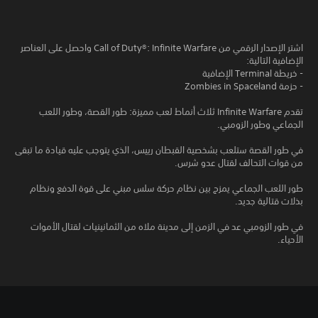
اشتر الإصدار الرقمي من Call of Duty®: Infinite Warfare واحصل على العناصر
الإضافية التالية:
- خريطة Terminal الإضافية
- حزمة Zombies in Spaceland
تقدم Infinite Warfare ثلاث أنماط لعب مميزة: طور القصة، وطور اللعب
الجماعي وطور الزومبي.
في طور القصة ستلعب بشخصية القبطان رييس، الذي يتوجب عليه قيادة ما تبقى
من قوات التحالف لقتال عدو شرس.
طور اللعب الجماعي يمزج بين نظام حركة سلس مبني على قوة الدفع ونظام
بذلات قتالية جديد.
في طور الزومبي عد في الزمن إلى مدينة ملاه من الثمانينيات لقتال الأموات
الأحياء.