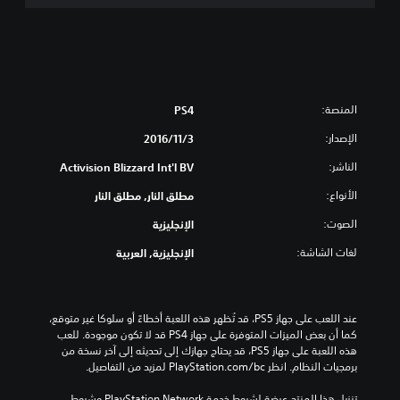
a
r
f
a
r
e
J
المنصة:
PS4
a
c
الإصدار:
3‏/11‏/2016
k
الناشر:
Activision Blizzard Int'l BV
a
l
الأنواع:
مطلق النار, مطلق النار
A
s
الصوت:
الإنجليزية
s
لغات الشاشة:
الإنجليزية, العربية
a
u
l
t
عند اللعب على جهاز PS5، قد تُظهر هذه اللعبة أخطاءً أو سلوكا غير متوقع، 
V
كما أن بعض الميزات المتوفرة على جهاز PS4 قد لا تكون موجودة. للعب 
R
هذه اللعبة على جهاز PS5، قد يحتاج جهازك إلى تحديثه إلى آخر نسخة من 
E
برمجيات النظام. انظر ‎PlayStation.com/bc لمزيد من التفاصيل.
x
p
تنزيل هذا المنتج عرضة لشروط خدمة PlayStation Network وشروط 