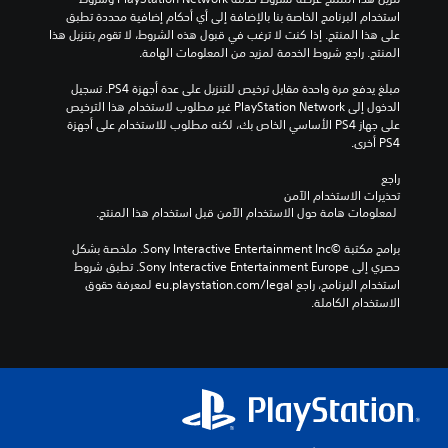
e
استخدام البرنامج الخاصة بنا بالإضافة إلى أي أحكام إضافية محددة تطبق 
r
على هذا المنتج. إذا كنت لا ترغب في قبول هذه الشروط، لا تقوم بتنزيل هذا 
i
المنتج. راجع شروط الخدمة لمزيد من المعلومات الهامة.
e
n
مبلغ يدفع مرة واحدة مقابل ترخيص للتنزيل على عدة أجهزة PS4. تسجيل 
c
الدخول إلى PlayStation Network غير مطلوب لاستخدام هذا الترخيص 
e
على جهاز PS4 الأساسي الخاص بك، لكنه مطلوب للاستخدام على أجهزة 
PS4 أخرى.
راجع 
تحذيرات الاستخدام الآمن
 لمعلومات هامة حول الاستخدام الآمن قبل استخدام هذا المنتج.
برامج مكتبة ©Sony Interactive Entertainment Inc. ملخصة بشكل 
حصري إلى Sony Interactive Entertainment Europe. تطبق شروط 
استخدام البرنامج، راجع eu.playstation.com/legal لمعرفة حقوق 
الاستخدام الكاملة.