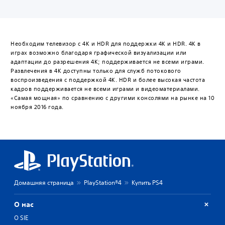
Необходим телевизор с 4K и HDR для поддержки 4K и HDR. 4K в
играх возможно благодаря графической визуализации или
адаптации до разрешения 4K; поддерживается не всеми играми.
Развлечения в 4K доступны только для служб потокового
воспроизведения c поддержкой 4K. HDR и более высокая частота
кадров поддерживается не всеми играми и видеоматериалами.
«Самая мощная» по сравнению с другими консолями на рынке на 10
ноября 2016 года.
Домашняя страница
PlayStation®4
Купить PS4
О нас
О SIE