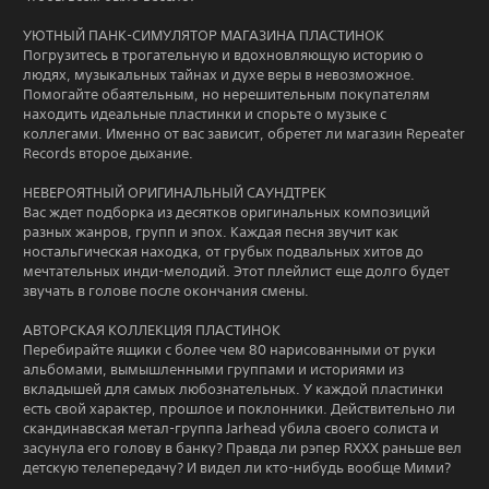
УЮТНЫЙ ПАНК-СИМУЛЯТОР МАГАЗИНА ПЛАСТИНОК
Погрузитесь в трогательную и вдохновляющую историю о
людях, музыкальных тайнах и духе веры в невозможное.
Помогайте обаятельным, но нерешительным покупателям
находить идеальные пластинки и спорьте о музыке с
коллегами. Именно от вас зависит, обретет ли магазин Repeater
Records второе дыхание.
НЕВЕРОЯТНЫЙ ОРИГИНАЛЬНЫЙ САУНДТРЕК
Вас ждет подборка из десятков оригинальных композиций
разных жанров, групп и эпох. Каждая песня звучит как
ностальгическая находка, от грубых подвальных хитов до
мечтательных инди-мелодий. Этот плейлист еще долго будет
звучать в голове после окончания смены.
АВТОРСКАЯ КОЛЛЕКЦИЯ ПЛАСТИНОК
Перебирайте ящики с более чем 80 нарисованными от руки
альбомами, вымышленными группами и историями из
вкладышей для самых любознательных. У каждой пластинки
есть свой характер, прошлое и поклонники. Действительно ли
скандинавская метал-группа Jarhead убила своего солиста и
засунула его голову в банку? Правда ли рэпер RXXX раньше вел
детскую телепередачу? И видел ли кто-нибудь вообще Мими?