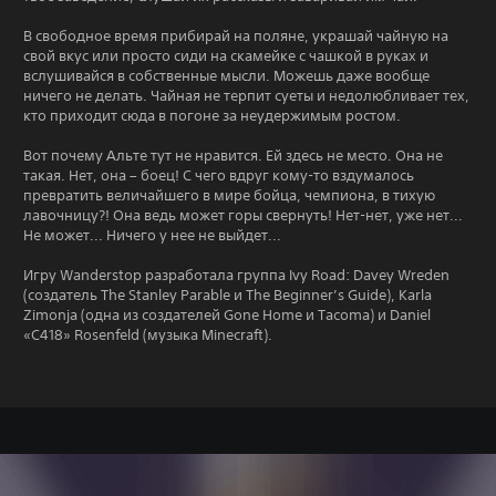
В свободное время прибирай на поляне, украшай чайную на
свой вкус или просто сиди на скамейке с чашкой в руках и
вслушивайся в собственные мысли. Можешь даже вообще
ничего не делать. Чайная не терпит суеты и недолюбливает тех,
кто приходит сюда в погоне за неудержимым ростом.
Вот почему Альте тут не нравится. Ей здесь не место. Она не
такая. Нет, она – боец! С чего вдруг кому-то вздумалось
превратить величайшего в мире бойца, чемпиона, в тихую
лавочницу?! Она ведь может горы свернуть! Нет-нет, уже нет...
Не может... Ничего у нее не выйдет...
Игру Wanderstop разработала группа Ivy Road: Davey Wreden
(создатель The Stanley Parable и The Beginner’s Guide), Karla
Zimonja (одна из создателей Gone Home и Tacoma) и Daniel
«C418» Rosenfeld (музыка Minecraft).