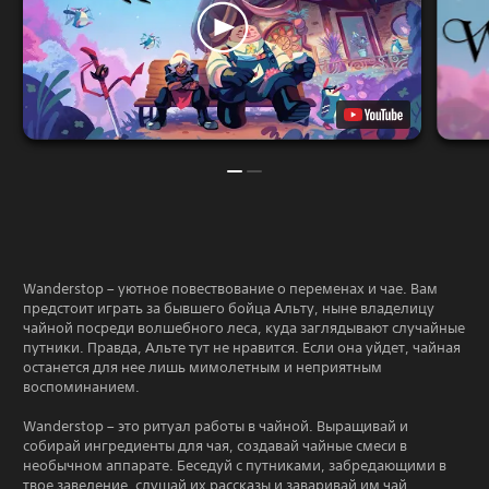
Wanderstop – уютное повествование о переменах и чае. Вам
предстоит играть за бывшего бойца Альту, ныне владелицу
чайной посреди волшебного леса, куда заглядывают случайные
путники. Правда, Альте тут не нравится. Если она уйдет, чайная
останется для нее лишь мимолетным и неприятным
воспоминанием.
Wanderstop – это ритуал работы в чайной. Выращивай и
собирай ингредиенты для чая, создавай чайные смеси в
необычном аппарате. Беседуй с путниками, забредающими в
твое заведение, слушай их рассказы и заваривай им чай.