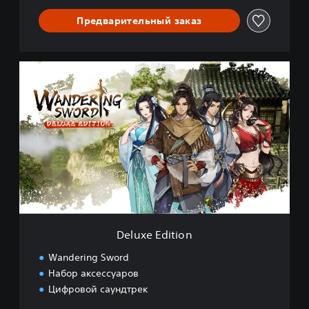
Предварительный заказ
D
e
l
u
x
e
E
d
i
t
i
o
n
Deluxe Edition
Wandering Sword
Набор аксессуаров
Цифровой саундтрек