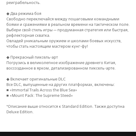
реиграбельность.
◆ Два режима боя
Свободно переключайся между пошаговыми командными
боями и сражениями в реальном времени на тактическом поле.
Выбери свой стиль игры — продуманная стратегия или быстрая,
рефлекторная схватка.
Овладей уникальным оружием и школами боевых искусств,
чтобы стать настоящим мастером кунг-фу!
◆ Прекрасный пиксель-арт
Погрузись в великолепное изображение древнего Китая,
воссозданное в ярком, детализированном пиксель-арте.
◆ Включает оригинальные DLC
Все DLC, выпущенные на других платформах, включены:
■ «Immortal Trails Across the Blue Sea»
■ «Mount Pack: The Supreme Steed»
*Описание выше относится к Standard Edition. Также доступна
Deluxe Edition.