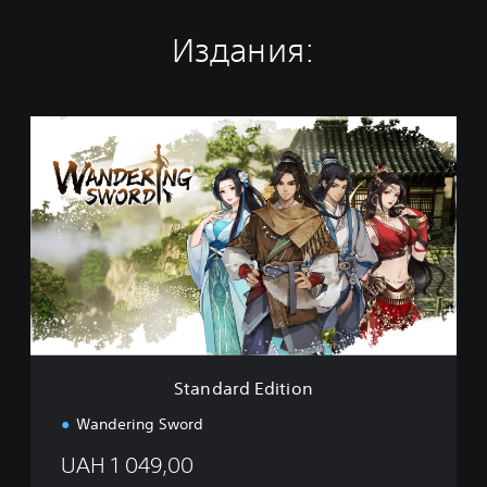
Издания:
S
t
a
n
d
a
r
d
E
d
i
t
i
Standard Edition
o
n
Wandering Sword
UAH 1 049,00