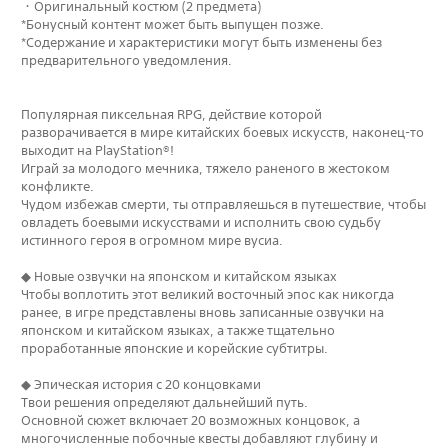
・Оригинальный костюм (2 предмета)
*Бонусный контент может быть выпущен позже.
*Содержание и характеристики могут быть изменены без
предварительного уведомления.
Популярная пиксельная RPG, действие которой
разворачивается в мире китайских боевых искусств, наконец-то
выходит на PlayStation®!
Играй за молодого мечника, тяжело раненого в жестоком
конфликте.
Чудом избежав смерти, ты отправляешься в путешествие, чтобы
овладеть боевыми искусствами и исполнить свою судьбу
истинного героя в огромном мире вусиa.
◆ Новые озвучки на японском и китайском языках
Чтобы воплотить этот великий восточный эпос как никогда
ранее, в игре представлены вновь записанные озвучки на
японском и китайском языках, а также тщательно
проработанные японские и корейские субтитры.
◆ Эпическая история с 20 концовками
Твои решения определяют дальнейший путь.
Основной сюжет включает 20 возможных концовок, а
многочисленные побочные квесты добавляют глубину и