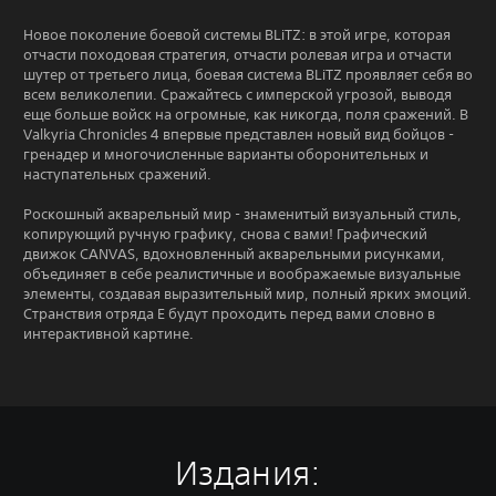
Новое поколение боевой системы BLiTZ: в этой игре, которая
отчасти походовая стратегия, отчасти ролевая игра и отчасти
шутер от третьего лица, боевая система BLiTZ проявляет себя во
всем великолепии. Сражайтесь с имперской угрозой, выводя
еще больше войск на огромные, как никогда, поля сражений. В
Valkyria Chronicles 4 впервые представлен новый вид бойцов -
гренадер и многочисленные варианты оборонительных и
наступательных сражений.
Роскошный акварельный мир - знаменитый визуальный стиль,
копирующий ручную графику, снова с вами! Графический
движок CANVAS, вдохновленный акварельными рисунками,
объединяет в себе реалистичные и воображаемые визуальные
элементы, создавая выразительный мир, полный ярких эмоций.
Странствия отряда E будут проходить перед вами словно в
интерактивной картине.
Издания: