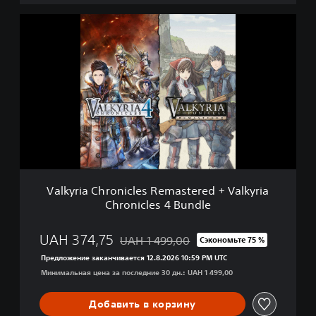
m
o
V
a
l
k
y
r
i
a
C
h
r
o
n
Valkyria Chronicles Remastered + Valkyria
i
Chronicles 4 Bundle
c
l
e
UAH 374,75
UAH 1 499,00
Сэкономьте 75 %
Скидка с исходной цены UAH 1 499,00
s
Предложение заканчивается 12.8.2026 10:59 PM UTC
R
Минимальная цена за последние 30 дн.: UAH 1 499,00
e
m
a
Добавить в корзину
s