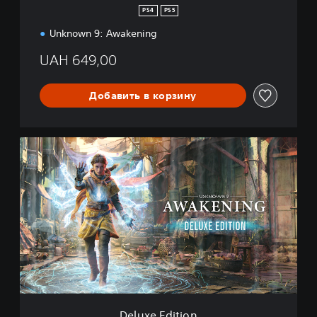
n
PS4
PS5
Unknown 9: Awakening
UAH 649,00
Добавить в корзину
D
e
l
u
x
e
E
d
i
t
i
o
n
Deluxe Edition