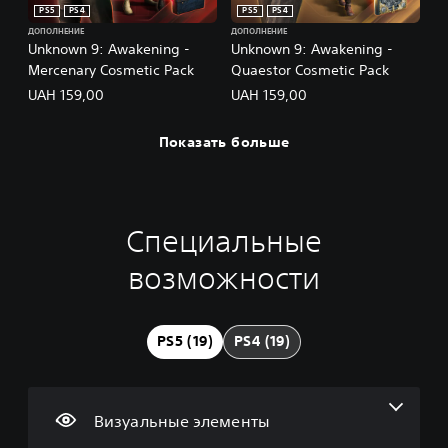
PS5
PS4
PS5
PS4
ДОПОЛНЕНИЕ
ДОПОЛНЕНИЕ
Unknown 9: Awakening -
Unknown 9: Awakening -
Mercenary Cosmetic Pack
Quaestor Cosmetic Pack
UAH 159,00
UAH 159,00
Показать больше
Специальные
У
У
М
И
Н
д
п
о
з
а
возможности
а
р
ж
м
п
л
а
н
е
о
и
в
о
н
м
т
л
и
е
и
PS5 (19)
PS4 (19)
ь
е
г
н
н
т
н
р
и
а
е
и
а
е
н
к
е
т
р
и
Визуальные элементы
с
г
ь
а
я