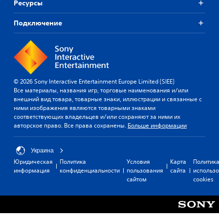
и
м
Ресурсы
т
е
с
г
и
о
д
р
т
к
л
Подключение
а
ы
о
и
ь
е
и
в
д
к
т
л
.
о
ж
с
и
с
о
я
к
у
й
в
3
и
б
и
с
D
н
© 2026 Sony Interactive Entertainment Europe Limited (SIEE)
т
з
т
-
е
Все материалы, названия игр, торговые наименования и/или
и
у
и
м
з
внешний вид товара, товарные знаки, иллюстрации и связанные с
т
а
а
к
ними изображения являются товарными знаками
в
р
л
т
соответствующих владельцев и/или сохраняют за ними их
о
у
ы
ь
и
авторское право. Все права сохранены.
Больше информации
в
о
к
н
к
с
(
о
М
у
н
п
и
о
(
Украина
о
р
л
ж
т
Юридическая
Политика
Условия
Карта
Политик
в
и
о
н
о
информация
конфиденциальности
пользования
сайта
использ
н
п
о
с
л
сайтом
cookies
о
о
н
т
ь
г
с
а
к
а
о
р
с
о
я
с
е
т
п
н
ю
д