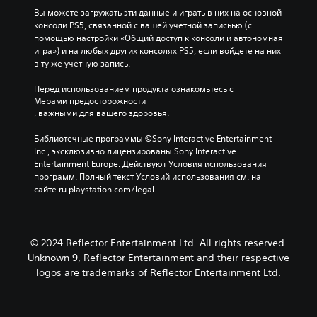
е
в
Вы можете загружать эти данные и играть в них на основной 
и
и
м
консоли PS5, связанной с вашей учетной записьью (с 
н
С
й
о
е
помощью настройки «Общий доступ к консоли и автономная 
ы
у
з
с
н
игра») и на любых других консолях PS5, если войдете на них 
е
б
в
т
т
в ту же учетную запись.
з
т
у
а
ы
в
и
у
к
н
Перед использованием продукта ознакомьтесь с 
п
у
т
о
Мерами предосторожности
М
р
к
р
в
, важными для вашего здоровья.
о
а
о
ы
к
ж
в
Библиотечные программы ©Sony Interactive Entertainment 
в
(
н
а
л
Inc., эксклюзивно лицензированы Sony Interactive 
о
ы
п
и
е
Entertainment Europe. Действуют Условия использования 
з
е
р
г
н
программ. Полный текст Условий использования см. на 
а
п
о
р
и
сайте ru.playstation.com/legal.
д
о
с
ы
я
а
д
т
и
М
т
г
с
а
о
ь
р
к
я
ж
о
© 2024 Reflector Entertainment Ltd. All rights reserved.
о
а
н
н
д
Unknown 9, Reflector Entertainment and their respective
й
о
з
а
и
logos are trademarks of Reflector Entertainment Ltd.
.
в
н
к
с
л
а
и
т
ю
к
Р
р
З