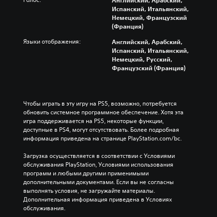
м
о
е
о
п
е
Испанский, Итальянский,
л
м
й
о
н
Немецкий, Французский
е
е
и
л
т
(Франция)
г
н
г
н
ы
ч
т
р
о
Языки отображения:
Английский, Арабский,
з
е
ы
е
с
Испанский, Итальянский,
в
ч
у
н
т
Немецкий, Русский,
у
и
п
е
ь
Французский (Франция)
к
т
р
т
ю
а
а
а
р
п
.
т
в
е
е
ь
л
ч
р
Чтобы играть в эту игру на PS5, возможно, потребуется 
.
е
е
е
М
обновить системное программное обеспечение. Хотя эта 
н
в
о
о
игра поддерживается на PS5, некоторые функции, 
и
ы
п
А
н
доступные в PS4, могут отсутствовать. Более подробная 
я
х
р
л
информация приведена на странице PlayStation.com/bc.
о
и
д
е
ь
ф
г
и
д
Загрузка осуществляется в соответствии с Условиями 
т
р
о
а
е
обслуживания PlayStation, Условиями использования 
о
е
н
л
л
программ и любыми другими применимыми 
й
р
о
и
и
дополнительными документами. Если вы не согласны 
.
г
н
т
ч
выполнять условия, не загружайте материалы. 
о
ь
а
е
Дополнительная информация приведена в Условиях 
в
э
т
с
П
обслуживания.
.
л
и
к
р