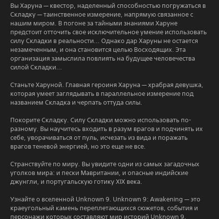
Вы Харуна — квестор, наделенный способностью погружаться в
Складку — таинственное измерение, напрямую связанное с
нашим миром. В погоне за тайными знаниями Харуне
предстоит отточить свое исключительное умение использовать
силу Складки в реальности... Однако дар Харуны не остается
незамеченным, и она становится целью Восходящих. Эта
организация замыслила повлиять на будущее человечества
силой Складки...
Станьте Харуной. Главная героиня Харуна — храбрая девушка,
которая умеет заглядывать в параллельное измерение под
названием Складка и черпать оттуда силы.
Покорите Складку. Силу Складки можно использовать по-
разному. Вы научитесь входить в разум врагов и подчинять их
себе, уворачиваться от пуль, исчезать из вида и поражать
врагов теневой энергией, но это еще не все.
Странствуйте по миру. Вы увидите одни из самых загадочных
уголков мира: и пески Мавритании, и опасные индийские
джунгли, и португальскую готику XIX века.
Узнайте о вселенной Unknown 9. Unknown 9: Awakening — это
краеугольный камень переплетающихся сюжетов, события и
персонажи которых составляют мир историй Unknown 9.