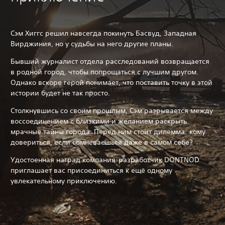
Сэм Хиггс решил навсегда покинуть Басвуд, Западная
Вирджиния, но у судьбы на него другие планы.
Бывший журналист отдела расследований возвращается
в родной город, чтобы попрощаться с лучшим другом.
Однако вскоре герой понимает, что поставить точку в этой
истории будет не так просто.
Столкнувшись со своим прошлым, Сэм разрывается между
воссоединением с близкими и желанием раскрыть
мрачные тайны города. Перед ним стоит дилемма: кому
довериться, если сомневаешься даже в самом себе?
Удостоенная наград компания-разработчик DONTNOD
приглашает вас присоединиться к ещё одному
увлекательному приключению.