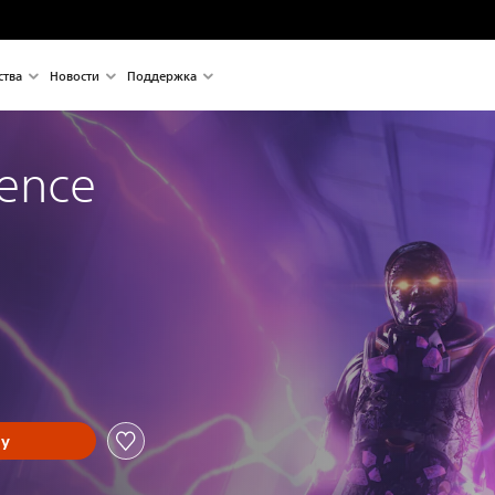
ства
Новости
Поддержка
tence
ну