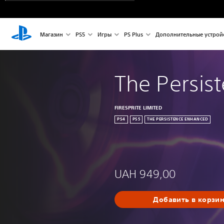
Магазин
PS5
Игры
PS Plus
Дополнительные устрой
The Persis
FIRESPRITE LIMITED
PS4
PS5
THE PERSISTENCE ENHANCED
UAH 949,00
Добавить в корзи