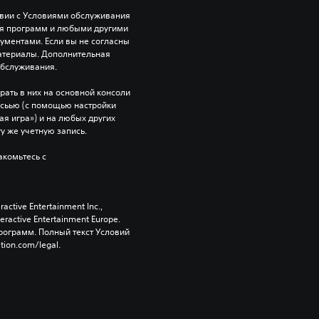
твии с Условиями обслуживания 
ия программ и любыми другими 
ентами. Если вы не согласны 
атериалы. Дополнительная 
обслуживания.
рать в них на основной консоли 
исьью (с помощью настройки 
я игра») и на любых других 
ту же учетную запись.
комьтесь с 
tive Entertainment Inc., 
active Entertainment Europe. 
ограмм. Полный текст Условий 
tion.com/legal.