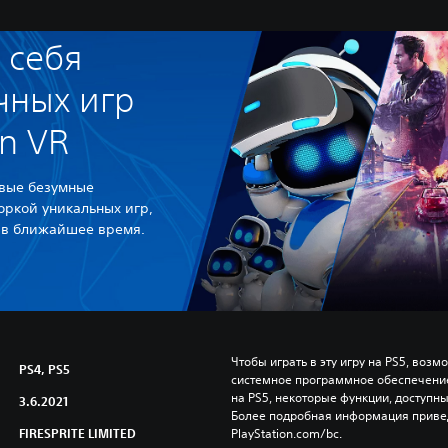
 себя
чных игр
on VR
овые безумные
ркой уникальных игр,
 в ближайшее время.
Чтобы играть в эту игру на PS5, возм
PS4, PS5
системное программное обеспечение.
на PS5, некоторые функции, доступные
3.6.2021
Более подробная информация привед
FIRESPRITE LIMITED
PlayStation.com/bc.