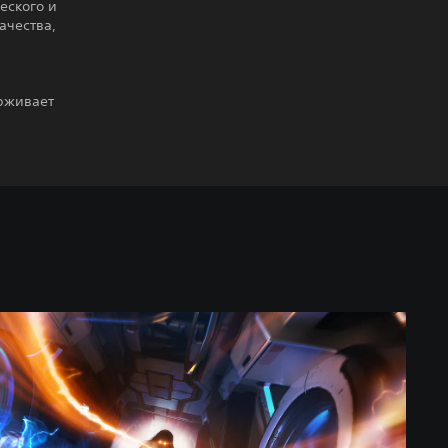
еского и
ачества,
ерживает