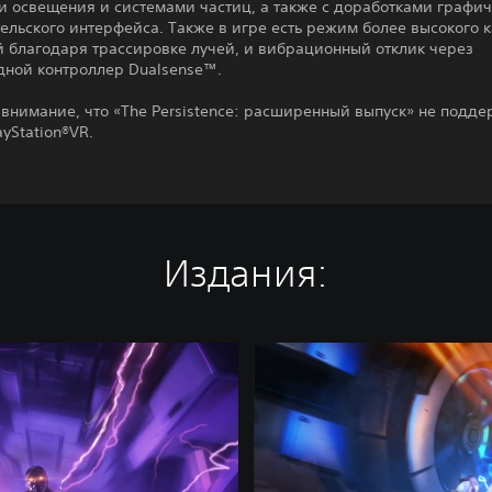
и освещения и системами частиц, а также с доработками графич
ельского интерфейса. Также в игре есть режим более высокого к
й благодаря трассировке лучей, и вибрационный отклик через
дной контроллер Dualsense™.
внимание, что «The Persistence: расширенный выпуск» не подд
yStation®VR.
Издания:
T
h
e
P
e
r
s