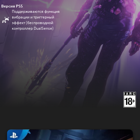
Версия PS5
Поддерживаются функция
вибрации и триггерный
эффект (беспроводной
контроллер DualSense)