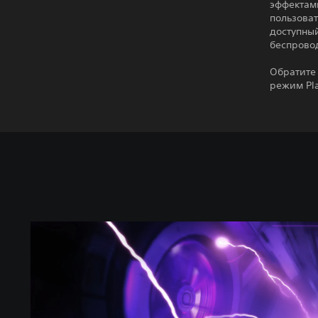
эффектам
пользоват
доступны
беспрово
Обратите 
режим Pla
T
h
e
P
e
r
s