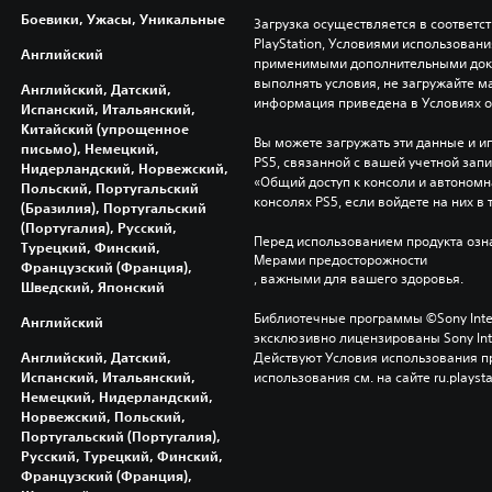
Боевики, Ужасы, Уникальные
Загрузка осуществляется в соответс
PlayStation, Условиями использован
Английский
применимыми дополнительными докум
выполнять условия, не загружайте м
Английский, Датский,
информация приведена в Условиях 
Испанский, Итальянский,
Китайский (упрощенное
Вы можете загружать эти данные и иг
письмо), Немецкий,
PS5, связанной с вашей учетной зап
Нидерландский, Норвежский,
«Общий доступ к консоли и автономна
Польский, Португальский
консолях PS5, если войдете на них в 
(Бразилия), Португальский
(Португалия), Русский,
Перед использованием продукта озна
Турецкий, Финский,
Мерами предосторожности
Французский (Франция),
, важными для вашего здоровья.
Шведский, Японский
Библиотечные программы ©Sony Interac
Английский
эксклюзивно лицензированы Sony Inter
Английский, Датский,
Действуют Условия использования пр
Испанский, Итальянский,
использования см. на сайте ru.playsta
Немецкий, Нидерландский,
Норвежский, Польский,
Португальский (Португалия),
Русский, Турецкий, Финский,
Французский (Франция),