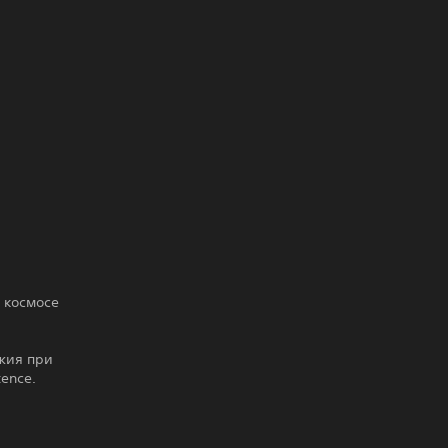
 космосе
ужия при
ence.