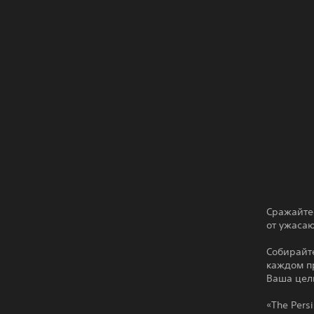
Сражайте
от ужаса
Собирайт
каждом пр
Ваша цель
«The Pers