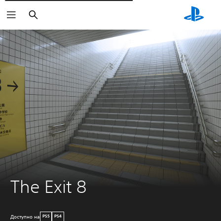
Поиск
The Exit 8
Доступно на
PS5
PS4