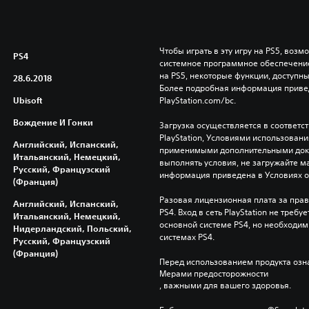
Чтобы играть в эту игру на PS5, возм
PS4
системное программное обеспечение.
на PS5, некоторые функции, доступные
28.6.2018
Более подробная информация привед
Ubisoft
PlayStation.com/bc.
Вождение И Гонки
Загрузка осуществляется в соответс
PlayStation, Условиями использован
Английский, Испанский,
применимыми дополнительными докум
Итальянский, Немецкий,
выполнять условия, не загружайте м
Русский, Французский
информация приведена в Условиях 
(Франция)
Разовая лицензионная плата за право
Английский, Испанский,
PS4. Вход в сеть PlayStation не треб
Итальянский, Немецкий,
основной системе PS4, но необходим 
Нидерландский, Польский,
системах PS4.
Русский, Французский
(Франция)
Перед использованием продукта озна
Мерами предосторожности
, важными для вашего здоровья.