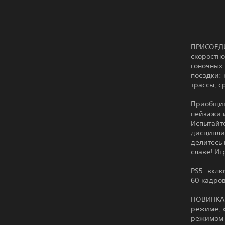
ПРИСОЕДИ
скоростн
гоночных 
поездки: 
трассы, с
Приобщит
пейзажи 
Испытайт
дисципли
делитесь 
славе! Иг
PS5: вклю
60 кадров
НОВИНКА: 
режиме, 
режимом 