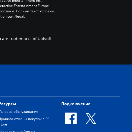
tive Entertainment Inc., 
active Entertainment Europe. 
ограмм. Полный текст Условий 
tion.com/legal.
o are trademarks of Ubisoft
Ресурсы
Подключение
Условия обслуживания
Правила отмены покупок в PS
Store
Возрастные рейтинги