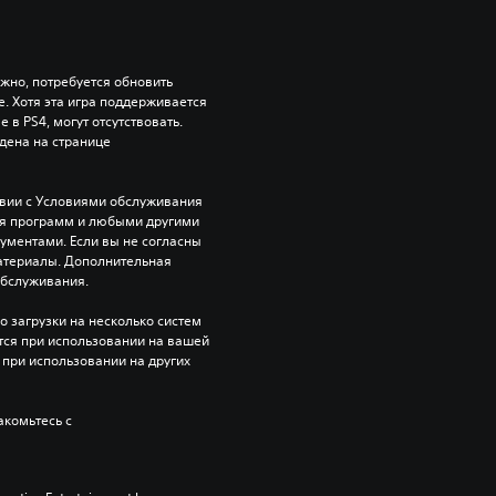
ожно, потребуется обновить 
 Хотя эта игра поддерживается 
 в PS4, могут отсутствовать. 
ена на странице 
твии с Условиями обслуживания 
ия программ и любыми другими 
ентами. Если вы не согласны 
атериалы. Дополнительная 
обслуживания.
 загрузки на несколько систем 
уется при использовании на вашей 
при использовании на других 
комьтесь с 