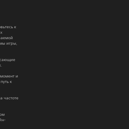
ьтесь к
ых
ываемой
имы игры,
рясающие
.
 момент и
путь к
а частоте
ном
йн-