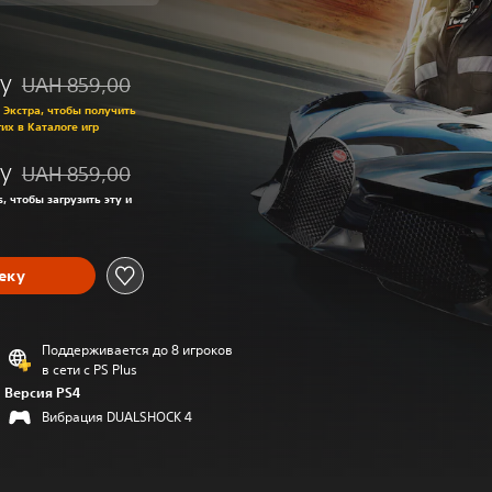
у
UAH 859,00
Скидка с исходной цены UAH 859,00
s Экстра, чтобы получить
гих в Каталоге игр
у
UAH 859,00
Скидка с исходной цены UAH 859,00
s, чтобы загрузить эту и
еку
Поддерживается до 8 игроков
в сети с PS Plus
Версия PS4
Вибрация DUALSHOCK 4