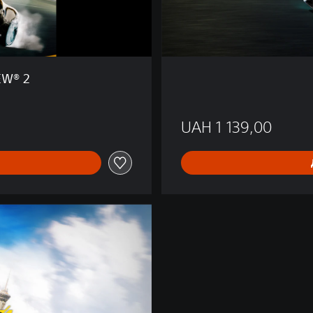
n
EW® 2
UAH 1 139,00