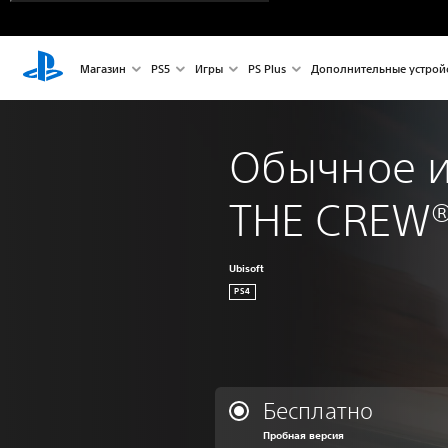
Магазин
PS5
Игры
PS Plus
Дополнительные устрой
Обычное и
THE CREW®
Ubisoft
PS4
Бесплатно
Пробная версия