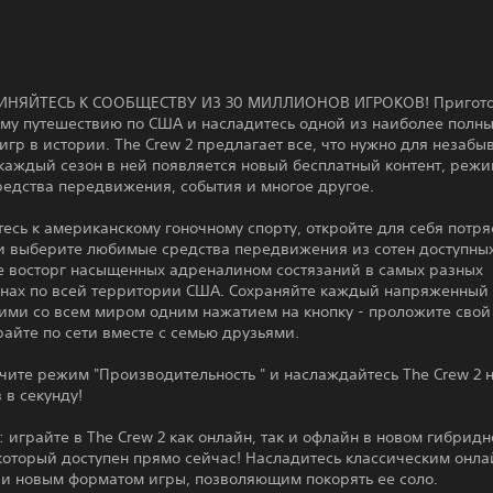
НЯЙТЕСЬ К СООБЩЕСТВУ ИЗ 30 МИЛЛИОНОВ ИГРОКОВ! Приготов
ому путешествию по США и насладитесь одной из наиболее полн
игр в истории. The Crew 2 предлагает все, что нужно для незаб
каждый сезон в ней появляется новый бесплатный контент, реж
редства передвижения, события и многое другое.
есь к американскому гоночному спорту, откройте для себя пот
и выберите любимые средства передвижения из сотен доступных
е восторг насыщенных адреналином состязаний в самых разных
нах по всей территории США. Сохраняйте каждый напряженный
ими со всем миром одним нажатием на кнопку - проложите свой 
райте по сети вместе с семью друзьями.
чите режим "Производительность " и наслаждайтесь The Crew 2 н
 в секунду!
играйте в The Crew 2 как онлайн, так и офлайн в новом гибрид
который доступен прямо сейчас! Насладитесь классическим онла
и новым форматом игры, позволяющим покорять ее соло.