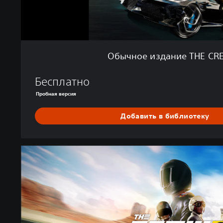
е
T
H
E
C
Обычное издание THE CR
R
E
Бесплатно
W
®
Пробная версия
2
Добавить в библиотеку
G
o
l
d
E
d
i