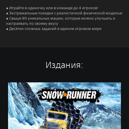
● Играйте в одиночку или в команде до 4 игроков!
● Экстремальные поездки с реалистичной физической моделью
● Свыше 80 уникальных машин, которые можно улучшать и
настраивать по своему вкусу
● Десятки сложных заданий в едином игровом мире
Издания:
S
t
a
n
d
a
r
d
E