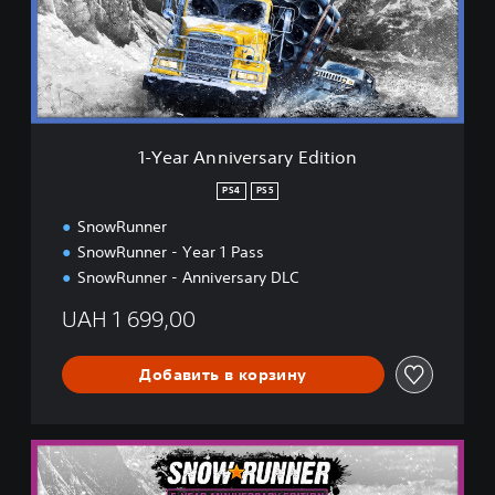
A
n
n
i
v
e
r
1-Year Anniversary Edition
s
a
PS4
PS5
r
SnowRunner
y
E
SnowRunner - Year 1 Pass
d
SnowRunner - Anniversary DLC
i
t
UAH 1 699,00
i
o
n
Добавить в корзину
5
-
Y