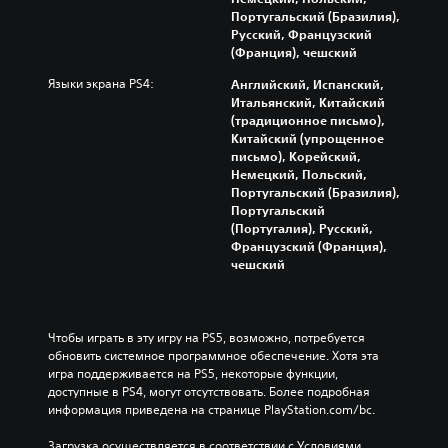
Португальский (Бразилия),
Русский, Французский
(Франция), чешский
Языки экрана PS4:
Английский, Испанский,
Итальянский, Китайский
(традиционное письмо),
Китайский (упрощенное
письмо), Корейский,
Немецкий, Польский,
Португальский (Бразилия),
Португальский
(Португалия), Русский,
Французский (Франция),
чешский
Чтобы играть в эту игру на PS5, возможно, потребуется 
обновить системное программное обеспечение. Хотя эта 
игра поддерживается на PS5, некоторые функции, 
доступные в PS4, могут отсутствовать. Более подробная 
информация приведена на странице PlayStation.com/bc.
Загрузка осуществляется в соответствии с Условиями 