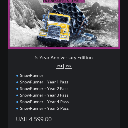
e
a
r
A
n
n
i
v
e
r
5-Year Anniversary Edition
s
a
PS4
PS5
r
SnowRunner
y
E
SnowRunner - Year 1 Pass
d
SnowRunner - Year 2 Pass
i
SnowRunner - Year 3 Pass
t
SnowRunner - Year 4 Pass
i
o
SnowRunner - Year 5 Pass
n
UAH 4 599,00