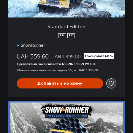
d
i
t
i
Standard Edition
o
n
PS4
PS5
SnowRunner
UAH 559,60
UAH 1 399,00
Сэкономьте 60 %
Скидка с исходной цены UAH 1 399,00
Предложение заканчивается 12.8.2026 10:59 PM UTC
Минимальная цена за последние 30 дн.: UAH 1 399,00
Добавить в корзину
1
-
Y
e
a
r