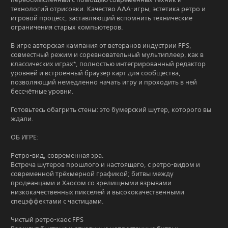
технологий отрисовки. Качество ААА-игры, эстетика ретро и
игровой процесс, заставляющий вспомнить технические
ограничения старых компьютеров.
В игре авторская кампания от ветеранов индустрии FPS,
совместный режим и соревновательный мультиплеер, как в
классических играх*, полностью интегрированный редактор
уровней и встроенный браузер карт для сообщества,
позволяющий немедленно начать игру и проходить в ней
бессчётные уровни.
Готовьтесь обагрить стены: это бумерский шутер, которого вы
ждали.
ОБ ИГРЕ:
Ретро-вид, современная эра.
Встреча шутеров прошлого и настоящего, с ретро-видом и
современной трёхмерной графикой; битвы между
продеанцами и Хаосом со зрелищными взрывами
низкокачественных пикселей и высококачественными
спецэффектами с частицами.
Чистый ретро-хаос FPS