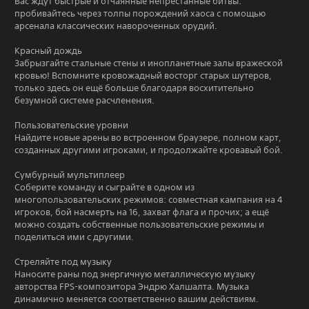
Вас ждут быстрые и отчаянные непрестанные битвы:
пробивайтесь через толпы порождений хаоса с помощью
арсенала классических навороченных орудий.
Красный дождь
Забрызгайте стальные стены и инопланетные залы вражеской
кровью! Вспомните кровожадный восторг старых шутеров,
только здесь он ещё больше благодаря восхитительно
безумной системе расчленения.
Пользовательские уровни
Найдите новые арены во встроенном браузере, полном карт,
созданных другими игроками, и продолжайте кровавый бой.
Сумбурный мультиплеер
Соберите команду и сыграйте в одном из
многопользовательских режимов: совместная кампания на 4
игроков, бой насмерть на 16, захват флага и прочих; а ещё
можно создать собственные пользовательские режимы и
поделиться ими с другими.
Стреляйте под музыку
Наносите раны под энергичную металлическую музыку
авторства FPS-композитора Эндрю Халшалта. Музыка
динамично меняется соответственно вашим действиям.