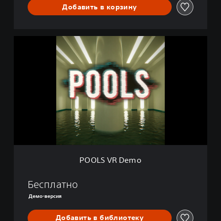
Добавить в корзину
P
O
O
L
S
V
R
D
e
m
o
POOLS VR Demo
Бесплатно
Демо-версия
Добавить в библиотеку