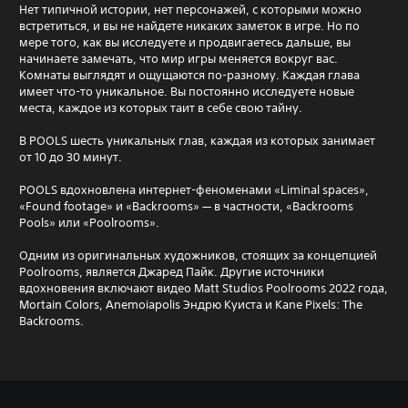
Нет типичной истории, нет персонажей, с которыми можно
встретиться, и вы не найдете никаких заметок в игре. Но по
мере того, как вы исследуете и продвигаетесь дальше, вы
начинаете замечать, что мир игры меняется вокруг вас.
Комнаты выглядят и ощущаются по-разному. Каждая глава
имеет что-то уникальное. Вы постоянно исследуете новые
места, каждое из которых таит в себе свою тайну.
В POOLS шесть уникальных глав, каждая из которых занимает
от 10 до 30 минут.
POOLS вдохновлена ​​интернет-феноменами «Liminal spaces»,
«Found footage» и «Backrooms» — в частности, «Backrooms
Pools» или «Poolrooms».
Одним из оригинальных художников, стоящих за концепцией
Poolrooms, является Джаред Пайк. Другие источники
вдохновения включают видео Matt Studios Poolrooms 2022 года,
Mortain Colors, Anemoiapolis Эндрю Куиста и Kane Pixels: The
Backrooms.