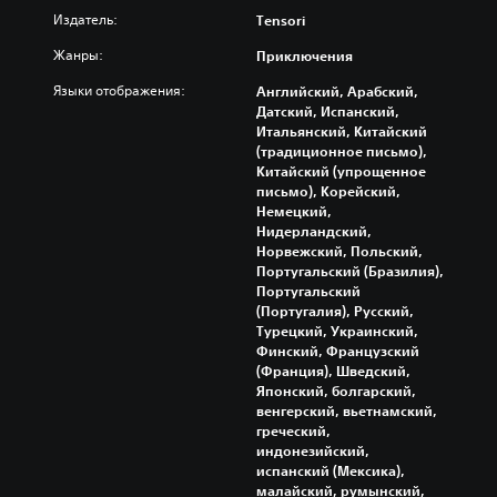
о
Издатель:
н
Tensori
ж
н
о
Жанры:
Приключения
о
с
р
т
Языки отображения:
Английский, Арабский,
е
и
Датский, Испанский,
г
д
Итальянский, Китайский
у
(традиционное письмо),
ж
л
Китайский (упрощенное
о
и
письмо), Корейский,
й
р
Немецкий,
с
о
Нидерландский,
в
т
Норвежский, Польский,
а
и
Португальский (Бразилия),
т
к
Португальский
ь
о
(Португалия), Русский,
и
в
Турецкий, Украинский,
о
Финский, Французский
(
т
(Франция), Шведский,
п
к
Японский, болгарский,
р
л
венгерский, вьетнамский,
о
ю
греческий,
ч
с
индонезийский,
а
т
испанский (Мексика),
т
а
малайский, румынский,