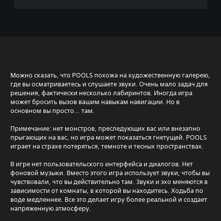
Можно сказать, что POOLS похожа на художественную галерею,
где вы осматриваетесь и слушаете звуки. Очень мало задач для
решения, фактически несколько лабиринтов. Иногда игра
может бросить вызов вашим навыкам навигации. Но в
основном вы просто... там.
Примечание: нет монстров, преследующих вас или внезапно
прыгающих на вас, но игра может показаться гнетущей. POOLS
играет на страхе потеряться, темноте и тесных пространствах.
В игре нет пользовательского интерфейса и диалогов. Нет
фоновой музыки. Вместо этого игра использует звуки, чтобы вы
чувствовали, что вы действительно там. Звуки и эхо меняются в
зависимости от комнаты, в которой вы находитесь. Ходьба по
воде медленнее. Все это делает игру более реальной и создает
напряженную атмосферу.