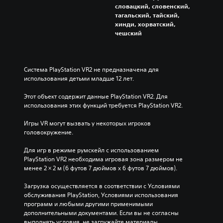
ь
я
словацкий, словенский,
о
н
тагальский, тайский,
т
хинди, хорватский,
а
д
чешский
с
е
т
л
р
ь
н
о
Система PlayStation VR2 не предназначена для 
ы
й
использования детьми младше 12 лет.
е
к
э
а
Этот объект содержит данные PlayStation VR2. Для 
л
)
использования этих функций требуется PlayStation VR2.
е
П
м
Игры VR могут вызвать у некоторых игроков 
р
е
головокружение.
е
н
д
т
Для игр в режиме румскейл с использованием 
л
ы
PlayStation VR2 необходима игровая зона размером не 
а
з
менее 2 × 2 м (6 футов 7 дюймов х 6 футов 7 дюймов).
г
в
а
у
Загрузка осуществляется в соответствии с Условиями 
ю
к
обслуживания PlayStation, Условиями использования 
т
а
программ и любыми другими применимыми 
с
.
дополнительными документами. Если вы не согласны 
я
выполнять условия, не загружайте материалы. 