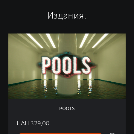
Издания:
P
O
O
L
S
POOLS
UAH 329,00