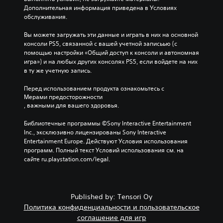
в
Дополнительная информация приведена в Условиях 
о
обслуживания.
з
м
Вы можете загружать эти данные и играть в них на основной 
о
консоли PS5, связанной с вашей учетной записьью (с 
ж
помощью настройки «Общий доступ к консоли и автономная 
н
игра») и на любых других консолях PS5, если войдете на них 
о
в ту же учетную запись.
с
т
Перед использованием продукта ознакомьтесь с 
и
Мерами предосторожности
н
, важными для вашего здоровья.
а
с
Библиотечные программы ©Sony Interactive Entertainment 
т
Inc., эксклюзивно лицензированы Sony Interactive 
р
Entertainment Europe. Действуют Условия использования 
о
программ. Полный текст Условий использования см. на 
й
сайте ru.playstation.com/legal.
к
и
ч
у
Published by: Tensori Oy
в
Политика конфиденциальности и пользовательское
с
т
соглашение для игр