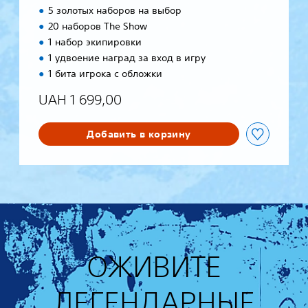
x
5 золотых наборов на выбор
e
20 наборов The Show
1 набор экипировки
1 удвоение наград за вход в игру
1 бита игрока с обложки
UAH 1 699,00
Добавить в корзину
ОЖИВИТЕ
ЛЕГЕНДАРНЫЕ