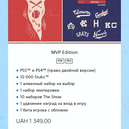
d
i
t
i
o
n
MVP Edition
PS4
PS5
PS5™ и PS4™ (право двойной версии)
10 000 Stubs™
1 алмазный набор на выбор
1 набор экипировки
10 наборов The Show
1 удвоение наград за вход в игру
1 бита игрока с обложки
UAH 1 349,00