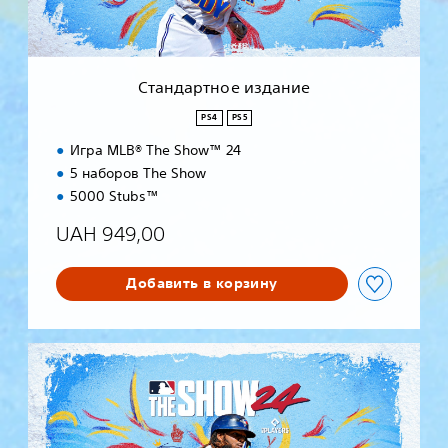
о
е
и
з
Стандартное издание
д
а
PS4
PS5
н
Игра MLB® The Show™ 24
и
е
5 наборов The Show
‎5000 Stubs™
UAH 949,00
Добавить в корзину
С
т
а
н
д
а