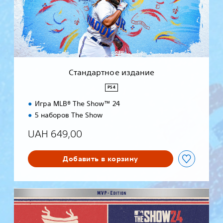
р
т
н
о
е
и
з
Стандартное издание
д
а
PS4
н
Игра MLB® The Show™ 24
и
е
5 наборов The Show
UAH 649,00
Добавить в корзину
M
V
P
E