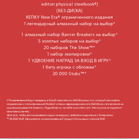
editon physical steelbook®)
(БЕЗ ДИСКА)
КЕПКУ New Era® ограниченного издания
1 легендарный алмазный набор на выбор*
1 алмазный набор Barrier Breakers на выбор*
5 золотых наборов на выбор*
20 наборов The Show™*
1 набор экипировки*
1 УДВОЕНИЕ НАГРАД ЗА ВХОД В ИГРУ*
1 биту игрока с обложки*
20 000 Stubs™*
† Пожертвования будут переданы в Музей негритянских бейсбольных лиг, который занимается
сохранением и популяризацией богатой истории афроамериканского бейсбола и его влияния на
социальное развитие Америки. Подробнее см. на сайте www.nlbm.com. Эта покупка не подлежит
налоговому вычету.
*Для того, чтобы воспользоваться кодом на загрузку, требуется соединение с Интернетом.
™/© 2024 MLB. Официально лицензированный продукт Ассоциации игроков MLB.