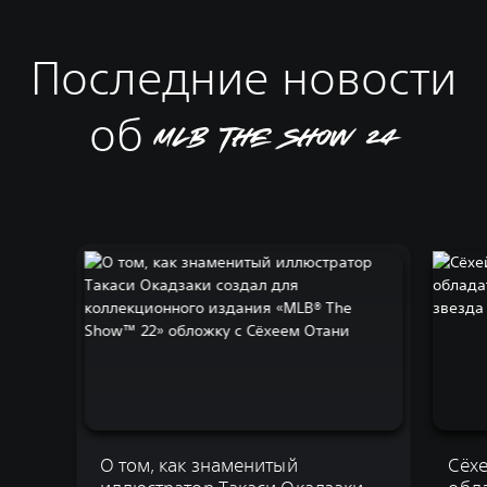
Последние новости
об MLB The Show 24
О том, как знаменитый
Сёх