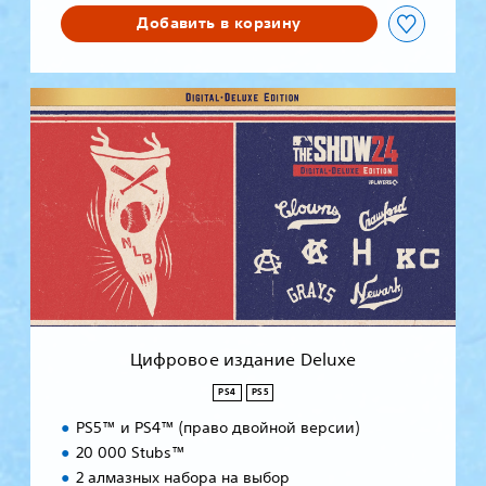
Добавить в корзину
Ц
и
ф
р
о
в
о
е
и
з
д
а
н
Цифровое издание Deluxe
и
е
PS4
PS5
D
PS5™ и PS4™ (право двойной версии)
e
l
20 000 Stubs™
u
2 алмазных набора на выбор