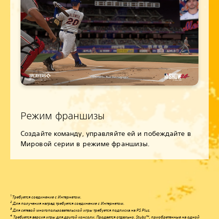
Режим франшизы
Создайте команду, управляйте ей и побеждайте в
Мировой серии в режиме франшизы.
1
Требуется соединение с Интернетом.
2
Для получения наград требуется соединение с Интернетом.
3
Для сетевой многопользовательской игры требуется подписка на PS Plus.
4
Требуется версия игры для другой консоли. Продается отдельно. Stubs™, приобретенные на одной