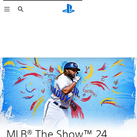
Поиск
MLB® The Show™ 24