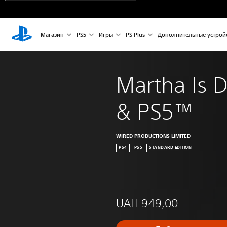
Магазин
PS5
Игры
PS Plus
Дополнительные устрой
Martha Is 
& PS5™
WIRED PRODUCTIONS LIMITED
PS4
PS5
STANDARD EDITION
UAH 949,00