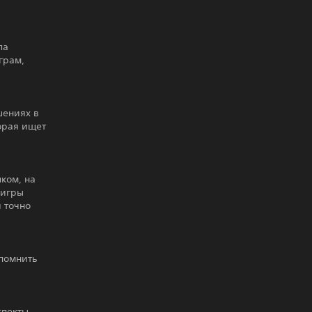
ла
грам,
шениях в
орая ищет
ком, на
 игры
и точно
спомнить
спекты