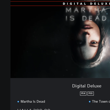
g
i
t
a
l
D
e
l
u
x
e
Digital Deluxe
PS4
PS5
Martha Is Dead
The Town of