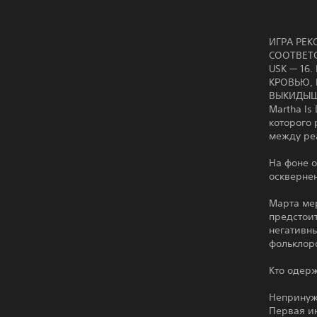
ИГРА РЕ
СООТВЕТС
USK — 16
КРОВЬЮ,
ВЫКИДЫШ
Martha Is
которого 
между ре
На фоне 
оскверне
Марта мер
предстоит
негативны
фольклор
Кто одер
Непринужд
Первая ин