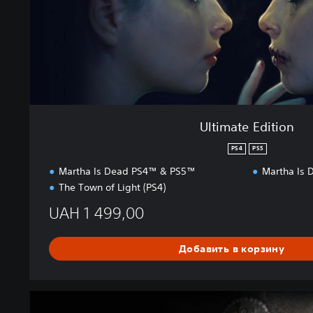
i
t
i
o
n
Ultimate Edition
PS4
PS5
Martha Is Dead PS4™ & PS5™
Martha Is 
The Town of Light (PS4)
UAH 1 499,00
Добавить в корзину
D
i