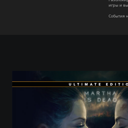
игры и вы
События н
U
l
t
i
m
a
t
e
E
d