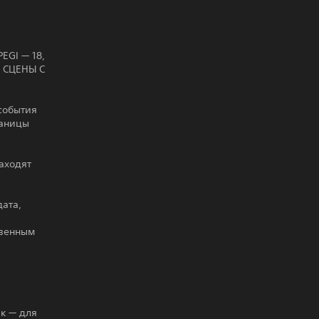
GI — 18,
 СЦЕНЫ С
 события
раницы
аходят
дата,
твенным
к — для