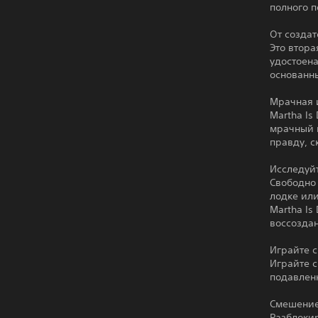
полного 
От создат
Это втора
удостоен
основанн
Мрачная 
Martha Is
мрачный 
правду, с
Исследуй
Свободно
лодке или
Martha Is
воссозда
Играйте 
Играйте 
подавлен
Смешение
Разблокир