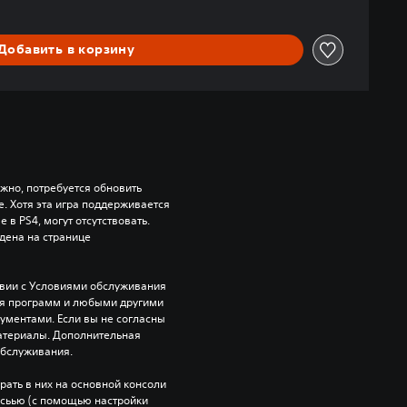
Добавить в корзину
ожно, потребуется обновить 
 Хотя эта игра поддерживается 
 в PS4, могут отсутствовать. 
ена на странице 
твии с Условиями обслуживания 
ия программ и любыми другими 
ентами. Если вы не согласны 
атериалы. Дополнительная 
обслуживания.
рать в них на основной консоли 
исьью (с помощью настройки 