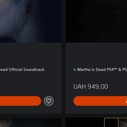
i
t
i
o
n
Dead Official Soundtrack
Martha Is Dead PS4™ & P
UAH 949,00
T
h