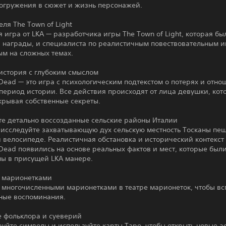
погружения в сюжет и жизнь персонажей.
еля The Town of Light
я игра от LKA — разработчика игры The Town of Light, которая бы
а награды, и специалиста по реалистичным повествовательным и
ым на сложных темах.
история с глубоким смыслом
 Dead — это игра с психологическим подтекстом о потерях и отно
период истории. Все действия происходят от лица девушки, кот
крывая собственные секреты.
те детально воссозданные сельские районы Италии
 исследуйте захватывающую дух сельскую местность Тосканы пеш
 велосипеде. Реалистичная обстановка и исторический контекст
 Dead появились на основе реальных фактов и мест, которые был
ны в присущей LKA манере.
с марионетками
с многочисленными марионетками в театре марионеток, чтобы в
ные воспоминания.
 фольклора и суеверий
уйте символы и используйте карты Таро, чтобы открыть новые а