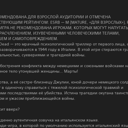
КОМЕНДОВАНА ДЛЯ ВЗРОСЛОЙ АУДИТОРИИ И ОТМЕЧЕНА
ТВУЮЩИМ РЕЙТИНГОМ: ESRB — M (MATURE, «ДЛЯ ВЗРОСЛЫХ»), PE
. ИГРА НЕ РЕКОМЕНДОВАНА ИГРОКАМ, КОТОРЫХ МОГУТ НАПУГАТЬ
 РАСЧЛЕНЕНИЕМ, ИЗУВЕЧЕННЫМИ ЧЕЛОВЕЧЕСКИМИ ТЕЛАМИ,
ЕМ И САМОПОВРЕЖДЕНИЕМ.
 Dead — это мрачный психологический триллер от первого лица,
разворачиваются в 1944 году в Италии. В этой игре стираются г
альностью, суевериями и трагедией войны.
обострения конфликта между немецкими и союзными войсками н
нное тело утонувшей женщины... Марты!
тва, а её сестре-близнецу Джулии, юной дочери немецкого сол
 в одиночку справиться с тяжелой психологической травмой и
ми последствиями её убийства. Истина трагедии окутана таинс
ом и ужасом приближающейся войны.
жит вверх?
енно аутентичная озвучка на итальянском языке.
ди-игра, в которой по умолчанию используется итальянский язы