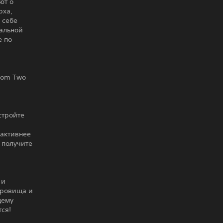
ют о
рха,
 себе
кальной
е по
dom Two
стройте
 активнее
 получите
 и
кровища и
щему
ся!