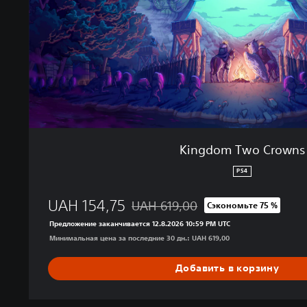
w
o
C
r
o
w
n
s
Kingdom Two Crowns
PS4
UAH 154,75
UAH 619,00
Сэкономьте 75 %
Скидка с исходной цены UAH 619,00
Предложение заканчивается 12.8.2026 10:59 PM UTC
Минимальная цена за последние 30 дн.: UAH 619,00
Добавить в корзину