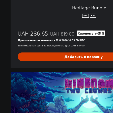
Heritage Bundle
PS4
PS5
UAH 286,65
UAH 819,00
Сэкономьте 65 %
Скидка с исходной цены UAH 819,00
Предложение заканчивается 12.8.2026 10:59 PM UTC
Минимальная цена за последние 30 дн.: UAH 819,00
Добавить в корзину
K
i
n
g
d
o
m
T