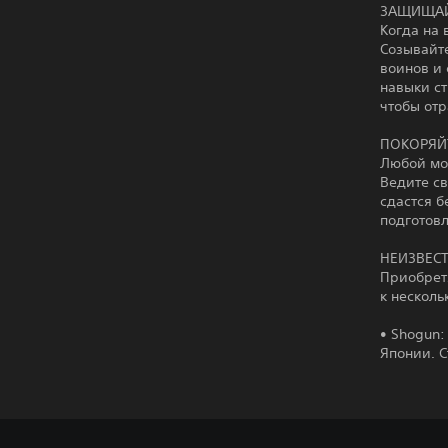
ЗАЩИЩАЙ
Когда на 
Созывайт
воинов и 
навыки ст
чтобы от
ПОКОРЯЙ
Любой мон
Ведите св
сдастся б
подготов
НЕИЗВЕС
Приобретя
к нескол
• Shogun:
Японии. С