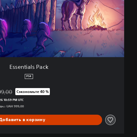
Essentials Pack
PS4
99,00
Сэкономьте 40 %
с исходной цены UAH 999,00
6 10:59 PM UTC
дн.: UAH 999,00
Добавить в корзину