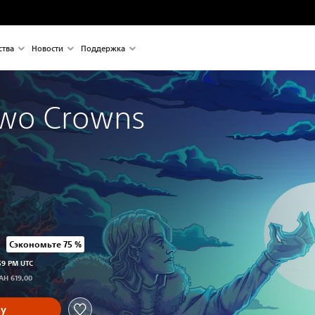
ства
Новости
Поддержка
wo Crowns
Сэкономьте 75 %
одной цены UAH 619,00
59 PM UTC
AH 619,00
ну