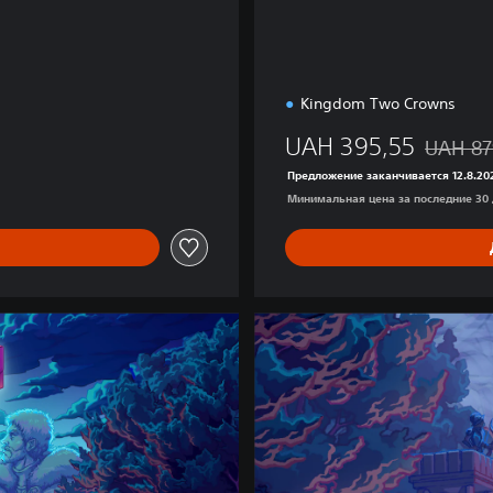
Kingdom Two Crowns
UAH 395,55
UAH 87
Скидка с
Предложение заканчивается 12.8.202
Минимальная цена за последние 30 д
E
s
s
e
n
t
i
a