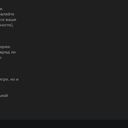
и.
евляйте
все ваши
ности),
тории.
 вряд ли
о
гре, но и
ьной