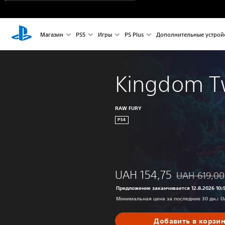
Магазин
PS5
Игры
PS Plus
Дополнительные устрой
Kingdom T
RAW FURY
PS4
UAH 154,75
UAH 619,00
Скидка с исх
Предложение заканчивается 12.8.2026 10:
Минимальная цена за последние 30 дн.: U
Добавить в корзи