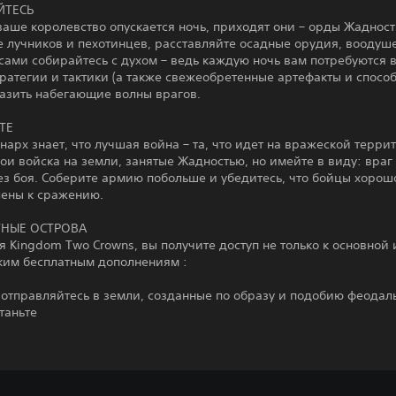
ТЕСЬ
ваше королевство опускается ночь, приходят они – орды Жадност
е лучников и пехотинцев, расставляйте осадные орудия, воодуш
сами собирайтесь с духом – ведь каждую ночь вам потребуются 
ратегии и тактики (а также свежеобретенные артефакты и способ
разить набегающие волны врагов.
ТЕ
арх знает, что лучшая война – та, что идет на вражеской терри
ои войска на земли, занятые Жадностью, но имейте в виду: враг
ез боя. Соберите армию побольше и убедитесь, что бойцы хорош
лены к сражению.
ТНЫЕ ОСТРОВА
 Kingdom Two Crowns, вы получите доступ не только к основной и
ьким бесплатным дополнениям :
 отправляйтесь в земли, созданные по образу и подобию феодал
таньте