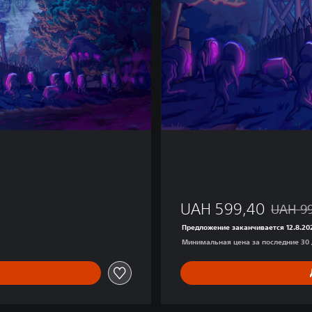
l
s
P
a
c
k
UAH 599,40
UAH 9
Скидка 
Предложение заканчивается 12.8.202
Минимальная цена за последние 30 