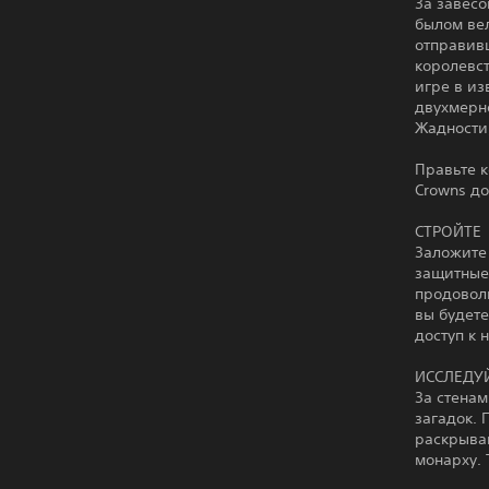
За завес
былом ве
отправивш
королевст
игре в из
двухмерно
Жадности
Правьте к
Crowns д
СТРОЙТЕ
Заложите
защитные 
продоволь
вы будете
доступ к 
ИССЛЕДУ
За стенам
загадок.
раскрыва
монарху.