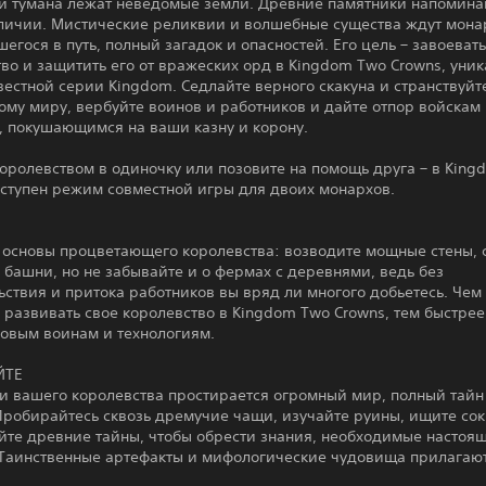
ой тумана лежат неведомые земли. Древние памятники напомина
личии. Мистические реликвии и волшебные существа ждут мона
егося в путь, полный загадок и опасностей. Его цель – завоевать
во и защитить его от вражеских орд в Kingdom Two Crowns, уни
вестной серии Kingdom. Седлайте верного скакуна и странствуйт
му миру, вербуйте воинов и работников и дайте отпор войскам
, покушающимся на ваши казну и корону.
оролевством в одиночку или позовите на помощь друга – в King
оступен режим совместной игры для двоих монархов.
 основы процветающего королевства: возводите мощные стены, 
башни, но не забывайте и о фермах с деревнями, ведь без
ствия и притока работников вы вряд ли многого добьетесь. Чем
 развивать свое королевство в Kingdom Two Crowns, тем быстрее
новым воинам и технологиям.
ЙТЕ
и вашего королевства простирается огромный мир, полный тайн
 Пробирайтесь сквозь дремучие чащи, изучайте руины, ищите со
йте древние тайны, чтобы обрести знания, необходимые настоя
 Таинственные артефакты и мифологические чудовища прилагают