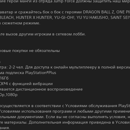
ие герои манги из отряда Jump Force должны защитить наш мир
аватар и сражайтесь бок о бок с героями DRAGON BALL Z, ONE PI
BLEACH, HUNTER X HUNTER, YU-GI-OH!, YU YU HAKUSHO, SAINT SEI
в сюжетном режиме.
те вызов другим игрокам в сетевом лобби.
ровые покупки не обязательны
а
гра: 2-2 чел. Для доступа к онлайн мультиплееру в полной верси
а подписка PlayStation®Plus
16Гб
K®4 с функцией вибрации
вается дистанционное воспроизведение
20p,1080p
осуществляется в соответствии с Условиями обслуживания PlaySt
 Условиями использования программ и любыми другими приме
льными документами. Если вы не согласны выполнять условия, 
те материалы. Дополнительная информация приведена в Услови
ания.