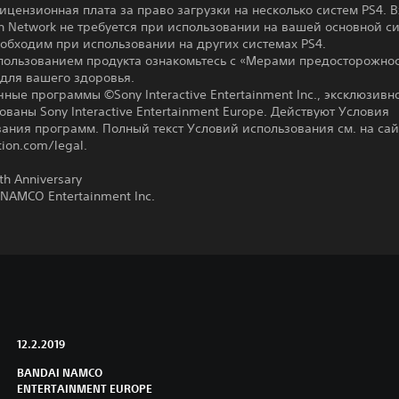
ицензионная плата за право загрузки на несколько систем PS4. В
on Network не требуется при использовании на вашей основной с
еобходим при использовании на других системах PS4.
пользованием продукта ознакомьтесь с «Мерами предосторожнос
для вашего здоровья.
ные программы ©Sony Interactive Entertainment Inc., эксклюзивн
ваны Sony Interactive Entertainment Europe. Действуют Условия
ания программ. Полный текст Условий использования см. на сай
tion.com/legal.
h Anniversary
NAMCO Entertainment Inc.
12.2.2019
BANDAI NAMCO
ENTERTAINMENT EUROPE