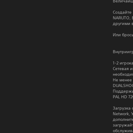
Величайш
Создайте 
NARUTO, 
другими 
Или брось
Внутрииг
1-2 игрок
Сетевая и
необходим
Не менее 
DUALSHOC
Поддержи
PAL HD 7
Загрузка 
Network,
дополните
загружай
обслужив