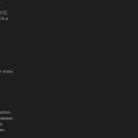
.
ECE,
YA и
и игры
ation
нимыми
не
ях