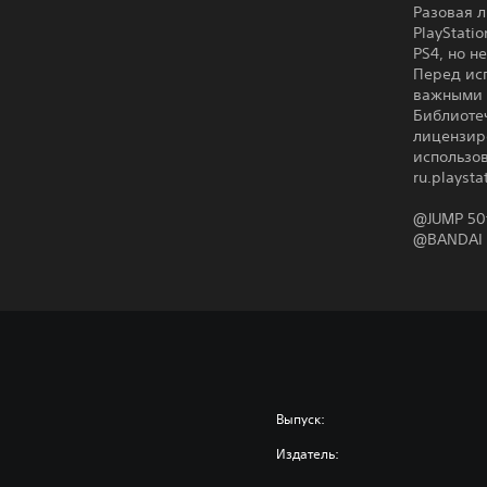
Разовая л
PlayStati
PS4, но н
Перед ис
важными 
Библиотеч
лицензиро
использов
ru.playsta
@JUMP 50t
@BANDAI 
Выпуск:
Издатель: