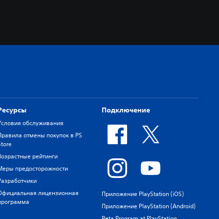
Ресурсы
Подключение
Условия обслуживания
Правила отмены покупок в PS
Store
Возрастные рейтинги
Меры предосторожности
Разработчики
Официальная лицензионная
Приложение PlayStation (iOS)
программа
Приложение PlayStation (Android)
Beta Program at PlayStation