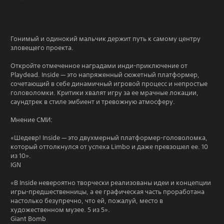
Гонимый и одинокий мальчик держит путь к самому центру
зловещего проекта.
Откройте отмеченное наградами инди-приключение от
Playdead. Inside — это напряженный сюжетный платформер,
сочетающий в себе динамичный игровой процесс и непростые
головоломки. Критики хвалят игру за ее мрачные локации,
саундтрек в стиле эмбиент и тревожную атмосферу.
Мнение СМИ:
«Шедевр! Inside — это двухмерный платформер-головоломка,
который оттолкнулся от успеха Limbo и даже превзошел ее. 10
из 10».
IGN
«В Inside невероятно творчески реализованы идеи и концепции
игры-предшественницы, а ее графическая часть проработана
настолько безупречно, что ей, пожалуй, место в
художественном музее. 5 из 5».
Giant Bomb