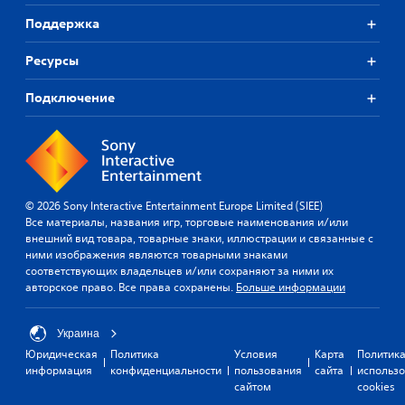
а
п
Поддержка
з
о
б
к
Ресурсы
и
М
р
о
а
Подключение
ж
т
н
ь
о
ц
и
в
г
е
р
т
а
© 2026 Sony Interactive Entertainment Europe Limited (SIEE)
а
т
Все материалы, названия игр, торговые наименования и/или
,
ь
внешний вид товара, товарные знаки, иллюстрации и связанные с
ч
в
ними изображения являются товарными знаками
т
и
соответствующих владельцев и/или сохраняют за ними их
о
г
авторское право. Все права сохранены.
Больше информации
б
р
ы
у
и
и
Украина
г
п
Юридическая
Политика
Условия
Карта
Политик
р
е
информация
конфиденциальности
пользования
сайта
использ
а
р
сайтом
cookies
т
е
ь