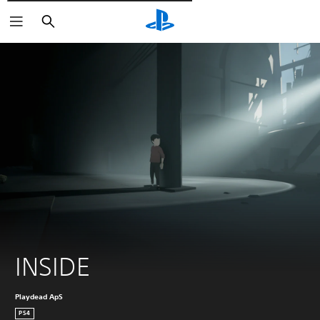
Поиск
INSIDE
Playdead ApS
PS4