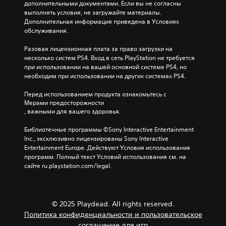
л
дополнительными документами. Если вы не согласны 
р
ы
е
ь
выполнять условия, не загружайте материалы. 
ж
и
ч
к
Дополнительная информация приведена в Условиях 
и
х
е
о
обслуживания.
в
б
в
п
а
ы
ы
р
Разовая лицензионная плата за право загрузки на 
я
л
х
и
несколько систем PS4. Вход в сеть PlayStation не требуется 
к
о
д
и
при использовании на вашей основной системе PS4, но 
н
л
и
г
необходим при использовании на других системах PS4.
о
е
а
р
п
г
л
е
Перед использованием продукта ознакомьтесь с 
к
ч
о
б
Мерами предосторожности
и
е
г
е
, важными для вашего здоровья.
.
ч
о
з
и
в
с
Библиотечные программы ©Sony Interactive Entertainment 
т
.
е
М
Inc., эксклюзивно лицензированы Sony Interactive 
а
т
о
Entertainment Europe. Действуют Условия использования 
т
и
программ. Полный текст Условий использования см. на 
ж
ь
)
сайте ru.playstation.com/legal.
н
.
.
о
и
А
г
л
© 2025 Playdead. All rights reserved.
р
ь
Политика конфиденциальности и пользовательское
а
т
соглашение для игр