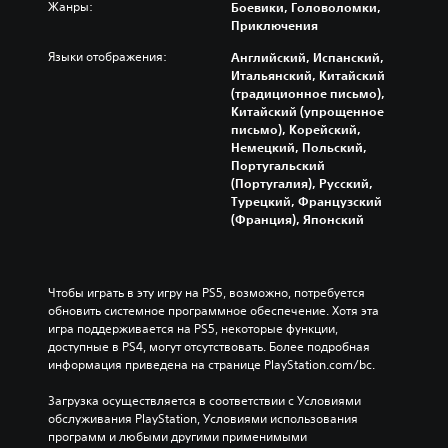
з
р
Жанры:
Боевики, Головоломки,
я
о
ь
в
у
Приключения
б
в
х
у
и
о
,
о
к
Языки отображения:
Английский, Испанский,
п
л
п
д
а
Итальянский, Китайский
е
е
о
и
и
(традиционное письмо),
р
е
т
г
з
Китайский (упрощенное
е
к
о
р
о
письмо), Корейский,
х
р
м
ы
в
Немецкий, Польский,
о
у
у
и
с
Португальский
д
п
ч
л
е
(Португалия), Русский,
и
н
т
и
х
Турецкий, Французский
т
ы
о
к
д
(Франция), Японский
ь
м
в
и
и
п
ш
э
н
н
о
р
т
е
а
м
и
о
м
м
Чтобы играть в эту игру на PS5, возможно, потребуется 
е
ф
й
а
и
обновить системное программное обеспечение. Хотя эта 
н
т
и
т
к
игра поддерживается на PS5, некоторые функции, 
ю
о
г
и
о
доступные в PS4, могут отсутствовать. Более подробная 
,
м
р
к
в
информация приведена на странице PlayStation.com/bc.
н
,
е
у
.
е
ч
н
(
Загрузка осуществляется в соответствии с Условиями 
у
т
е
т
обслуживания PlayStation, Условиями использования 
д
о
т
о
программ и любыми другими применимыми 
е
б
р