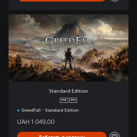
S
t
a
n
d
a
r
d
E
d
i
t
i
Standard Edition
o
n
PS4
PS5
GreedFall - Standard Edition
UAH 1 049,00
Добавить в корзину