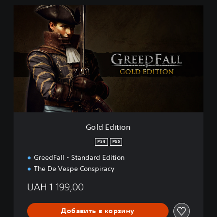
G
o
l
d
E
d
i
t
i
o
n
Gold Edition
PS4
PS5
GreedFall - Standard Edition
The De Vespe Conspiracy
UAH 1 199,00
Добавить в корзину