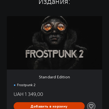
Издания:
S
t
a
n
d
a
r
d
E
d
i
t
i
Standard Edition
o
n
Frostpunk 2
UAH 1 349,00
Добавить в корзину