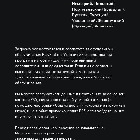
т
Немецкий, Польский,
о
а
д
Португальский (Бразилия),
з
с
е
Русский, Турецкий,
а
т
л
Украинский, Французский
д
р
ь
(Франция), Японский
а
н
о
т
ы
й
ь
е
к
у
э
а
р
Загрузка осуществляется в соответствии с Условиями 
л
о
обслуживания PlayStation, Условиями использования 
)
е
в
программ и любыми другими применимыми 
П
м
е
дополнительными документами. Если вы не согласны 
р
е
н
выполнять условия, не загружайте материалы. 
е
н
ь
Дополнительная информация приведена в Условиях 
д
т
с
обслуживания.
л
ы
л
а
з
о
Вы можете загружать эти данные и играть в них на основной 
г
в
ж
консоли PS5, связанной с вашей учетной записьью (с 
а
у
н
помощью настройки «Общий доступ к консоли и автономная 
ю
к
о
игра») и на любых других консолях PS5, если войдете на них 
т
а
с
в ту же учетную запись.
с
.
т
я
и
Перед использованием продукта ознакомьтесь с 
в
Мерами предосторожности
и
3
о
, важными для вашего здоровья.
л