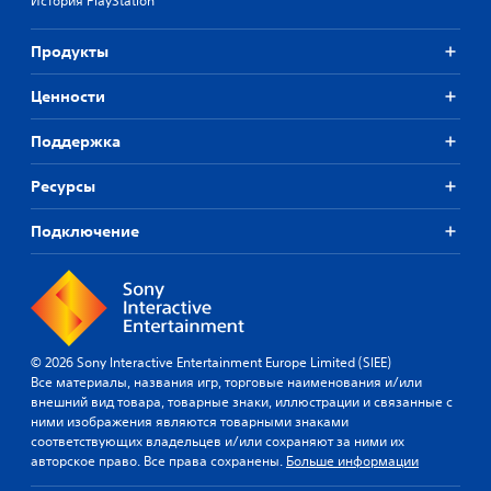
История PlayStation
д
т
ь
з
е
о
в
л
Продукты
б
у
ь
л
к
н
Ценности
е
а
о
г
т
с
ч
а
Поддержка
т
а
к
и
ю
,
д
Ресурсы
щ
ч
ж
и
т
о
Подключение
е
о
й
э
б
с
л
ы
т
е
в
и
м
ы
к
е
с
о
н
л
в
© 2026 Sony Interactive Entertainment Europe Limited (SIEE)
т
ы
.
Все материалы, названия игр, торговые наименования и/или
ы
ш
внешний вид товара, товарные знаки, иллюстрации и связанные с
,
а
ними изображения являются товарными знаками
ч
Р
л
соответствующих владельцев и/или сохраняют за ними их
т
е
и
авторское право. Все права сохранены.
Больше информации
о
з
г