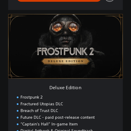
D
e
l
u
x
e
E
d
i
t
i
o
n
Deluxe Edition
Frostpunk 2
Fractured Utopias DLC
Breach of Trust DLC
Future DLC - paid post-release content
“Captain's Hall” In-game Item
Digital Artbook & Original Soundtrack