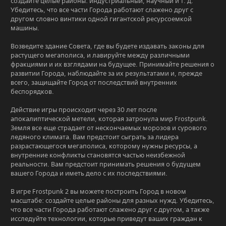
создайте целые районы: индустриальный, научный и т. д.
Убедитесь, что все части Города работают слажено друг с
другом словно винтики одной гигантской ресурсоемкой
машины.
Возведите здание Совета, где вы будете издавать законы для
растущего мегаполиса, и лавируйте между различными
фракциями и их взглядами на будущее. Принимайте решения о
развитии Города, наблюдайте за их результатами и, прежде
всего, защищайте Город от последствий внутренних
беспорядков.
Действие игры происходит через 30 лет после
апокалиптической метели, которая затронула мир Frostpunk.
Земля все еще страдает от нескончаемых морозов и сурового
ледяного климата. Вам предстоит сыграть за лидера
разрастающегося мегаполиса, которому нужны ресурсы, а
внутренние конфликты становятся частью неизбежной
реальности. Вам предстоит принимать решения о будущем
вашего Города и иметь дело с их последствиями.
В игре Frostpunk 2 вы можете построить Город в новом
масштабе: создайте целые районы для разных нужд. Убедитесь,
что все части Города работают слажено друг с другом, а также
исследуйте технологии, которые приведут ваших граждан к