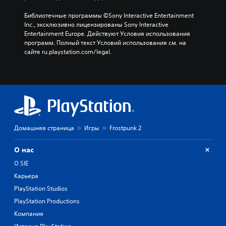
D
з
и
-
м
Библиотечные программы ©Sony Interactive Entertainment 
п
о
з
Inc., эксклюзивно лицензированы Sony Interactive 
о
ж
в
Entertainment Europe. Действуют Условия использования 
о
н
у
программ. Полный текст Условий использования см. на 
т
о
к
сайте ru.playstation.com/legal.
д
с
е
М
т
л
о
и
ь
ж
н
н
н
а
о
о
с
с
н
т
т
а
р
и
с
Домашняя страница
Игры
Frostpunk 2
о
а
т
й
к
р
к
О нас
т
о
и
и
О SIE
и
ч
в
т
у
Карьера
и
ь
в
PlayStation Studios
р
в
с
о
ы
PlayStation Productions
т
в
в
в
Компания
а
о
и
т