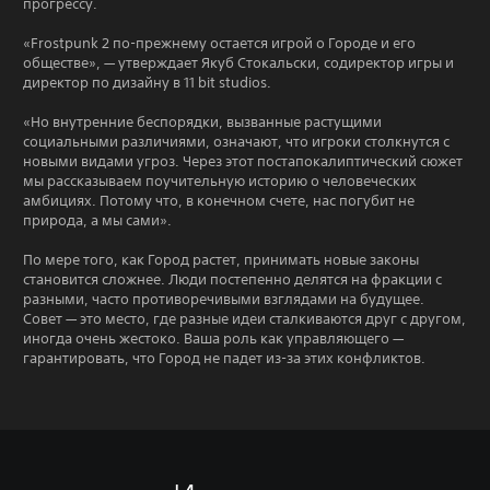
прогрессу.
«Frostpunk 2 по-прежнему остается игрой о Городе и его
обществе», — утверждает Якуб Стокальски, содиректор игры и
директор по дизайну в 11 bit studios.
«Но внутренние беспорядки, вызванные растущими
социальными различиями, означают, что игроки столкнутся с
новыми видами угроз. Через этот постапокалиптический сюжет
мы рассказываем поучительную историю о человеческих
амбициях. Потому что, в конечном счете, нас погубит не
природа, а мы сами».
По мере того, как Город растет, принимать новые законы
становится сложнее. Люди постепенно делятся на фракции с
разными, часто противоречивыми взглядами на будущее.
Совет — это место, где разные идеи сталкиваются друг с другом,
иногда очень жестоко. Ваша роль как управляющего —
гарантировать, что Город не падет из-за этих конфликтов.