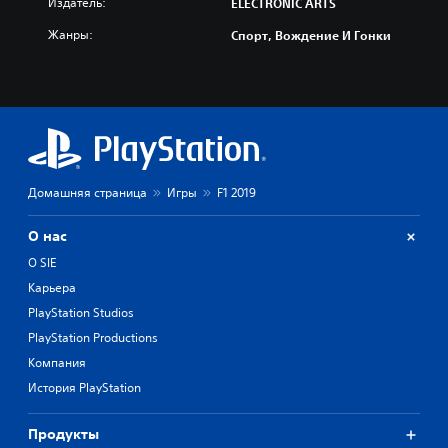
Издатель:
ELECTRONIC ARTS
Жанры:
Спорт, Вождение И Гонки
Домашняя страница
Игры
F1 2019
О нас
О SIE
Карьера
PlayStation Studios
PlayStation Productions
Компания
История PlayStation
Продукты