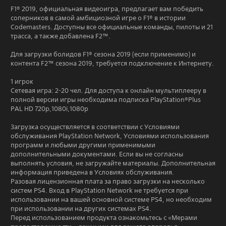
F1® 2019, официальная видеоигра, предлагает вам победить
соперников в самой амбициозной игре о F1® в истории
Codemasters. Доступны все официальные команды, пилоты и 21
трасса, а также добавлена F2™.
Для загрузки болидов F1® сезона 2019 (если применимо) и
контента F2™ сезона 2019, требуется подключение к Интернету.
1 игрок
Сетевая игра: 2-20 чел. Для доступа к онлайн мультиплееру в
полной версии игры необходима подписка PlayStation®Plus
PAL HD 720p,1080i,1080p
Загрузка осуществляется в соответствии с Условиями
обслуживания PlayStation Network, Условиями использования
программ и любыми другими применимыми
дополнительными документами. Если вы не согласны
выполнять условия, не загружайте материалы. Дополнительная
информация приведена в Условиях обслуживания.
Разовая лицензионная плата за право загрузки на несколько
систем PS4. Вход в PlayStation Network не требуется при
использовании на вашей основной системе PS4, но необходим
при использовании на других системах PS4.
Перед использованием продукта ознакомьтесь с «Мерами