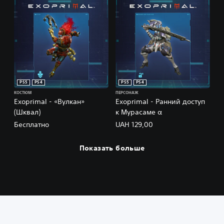
PS5
PS4
PS5
PS4
КОСТЮМ
ПЕРСОНАЖ
Exoprimal - «Вулкан»
Exoprimal - Ранний доступ
(Шквал)
к Мурасаме α
Бесплатно
UAH 129,00
Показать больше