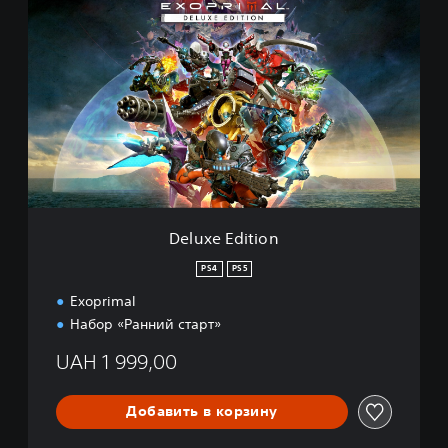
e
l
u
x
e
E
d
i
t
i
o
n
Deluxe Edition
PS4
PS5
Exoprimal
Набор «Ранний старт»
UAH 1 999,00
Добавить в корзину