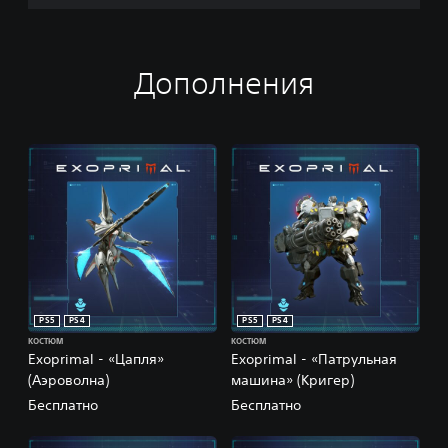
Дополнения
PS5
PS4
PS5
PS4
КОСТЮМ
КОСТЮМ
Exoprimal - «Цапля»
Exoprimal - «Патрульная
(Аэроволна)
машина» (Кригер)
Бесплатно
Бесплатно