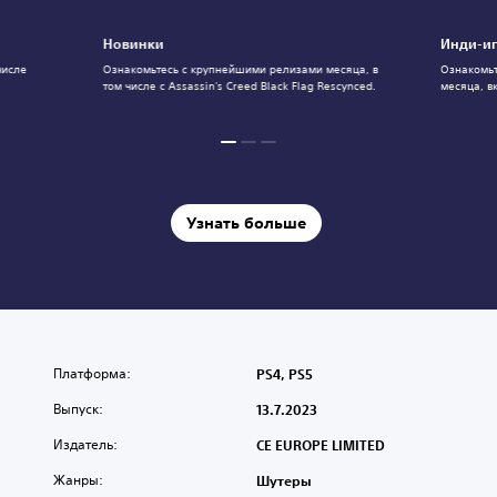
Новинки
Инди-иг
числе
Ознакомьтесь с крупнейшими релизами месяца, в
Ознакомьт
том числе с Assassin's Creed Black Flag Rescynced.
месяца, в
Узнать больше
Платформа:
PS4, PS5
Выпуск:
13.7.2023
Издатель:
CE EUROPE LIMITED
Жанры:
Шутеры