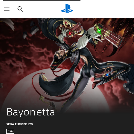
Поиск
Bayonetta
SEGA EUROPE LTD
PS4