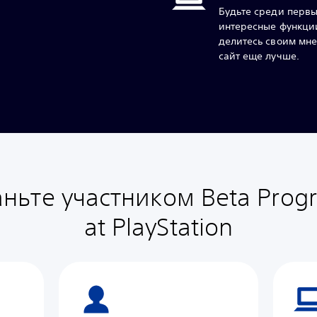
Будьте среди первы
интересные функции
делитесь своим мне
сайт еще лучше.
аньте участником Beta Prog
at PlayStation