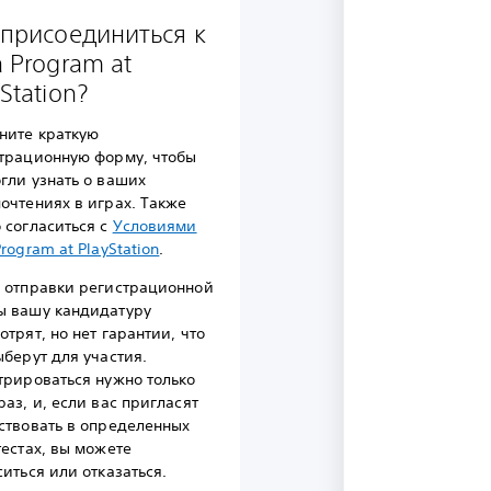
 присоединиться к
a Program at
Station?
ните краткую
трационную форму, чтобы
гли узнать о ваших
очтениях в играх. Также
 согласиться с
Условиями
Program at PlayStation
.
 отправки регистрационной
 вашу кандидатуру
отрят, но нет гарантии, что
ыберут для участия.
трироваться нужно только
раз, и, если вас пригласят
ствовать в определенных
тестах, вы можете
ситься или отказаться.