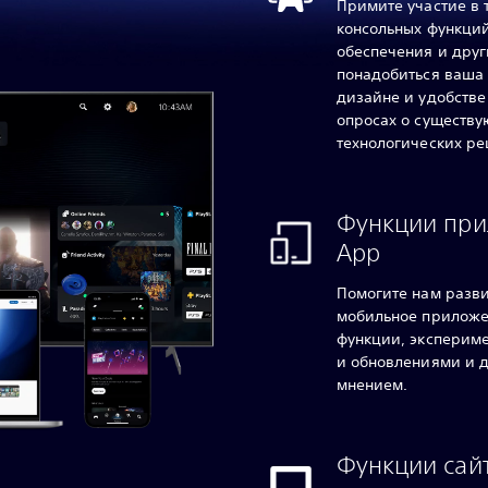
Примите участие в 
консольных функций
обеспечения и друг
понадобиться ваша 
дизайне и удобстве
опросах о существ
технологических ре
Функции прил
App
Помогите нам разви
мобильное приложе
функции, эксперим
и обновлениями и д
мнением.
Функции сайт