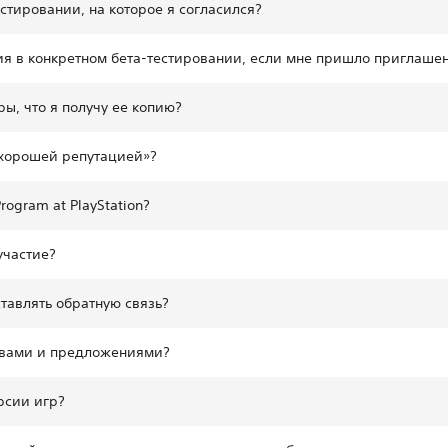
естировании, на которое я согласился?
стия в конкретном бета-тестировании, если мне пришло приглаше
ы, что я получу ее копию?
с хорошей репутацией»?
rogram at PlayStation?
участие?
ставлять обратную связь?
ывами и предложениями?
рсии игр?