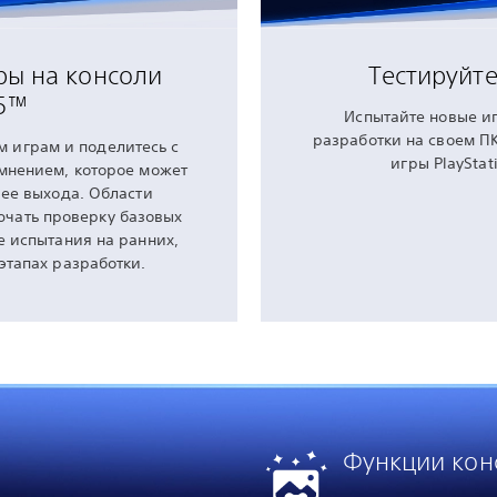
ры на консоли
Тестируйте
5™
Испытайте новые иг
разработки на своем ПК
м играм и поделитесь с
игры PlayStat
мнением, которое может
 ее выхода. Области
ючать проверку базовых
е испытания на ранних,
этапах разработки.
Функции кон