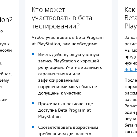
Кто может
Как
участвовать в бета-
Bet
ion?
тестировании?
Play
 о
Чтобы участвовать в Beta Program
Запол
туп к
at PlayStation, вам необходимо:
регис
нсоли
мы мо
Иметь действующую учетную
предп
запись PlayStation с хорошей
.
нужно
репутацией. Учетные записи с
Beta 
ейчас,
ограничениями или
шему
зафиксированными
После
и
нарушениями могут быть не
формы
-
допущены к участию.
рассм
ашим
вас в
Проживать в регионе, где
Регис
доступна Beta Program at
один 
PlayStation.
поуча
бета-
Соответствовать возрастным
согла
требованиям для вашего