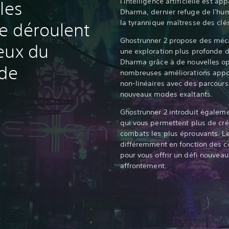
l'intelligence artificielle est a
les
Dharma, dernier refuge de l'huma
la tyrannique maîtresse des clé
e déroulent
Ghostrunner 2 propose des méca
eux du
une exploration plus profonde 
Dharma grâce à de nouvelles op
 de
nombreuses améliorations appo
non-linéaires avec des parcour
nouveaux modes exaltants.‎
Ghostrunner 2 introduit égalem
qui vous permettent plus de créa
combats les plus éprouvants. L
différemment en fonction des c
pour vous offrir un défi nouvea
affrontement.