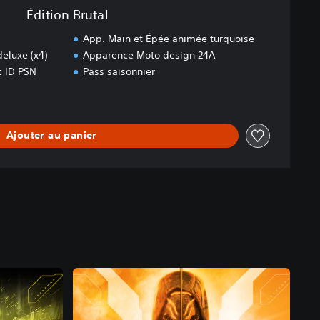
Édition Brutal
App. Main et Épée animée turquoise
eluxe (x4)
Apparence Moto design 24A
 ID PSN
Pass saisonnier
Ajouter au panier