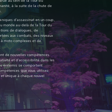
pparue au sein de la Tour du
nité, à la suite de la chute de
s.
niques d'assassinat en un coup,
du monde au-delà de la Tour du
tions de dialogues, de
rtées aux combats, des niveaux
s à moto complexes et de
ent de nouvelles compétences
tivité et d'accessibilité dans les
es ennemis se comportent
ompétences que vous utilisez,
u et unique à chaque nouvel