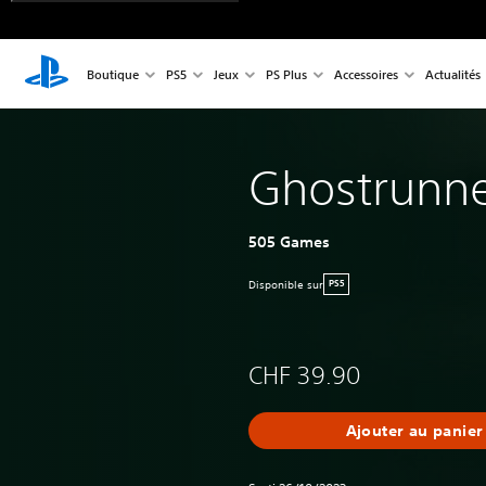
Boutique
PS5
Jeux
PS Plus
Accessoires
Actualités
Ghostrunne
505 Games
Disponible sur
PS5
CHF 39.90
Ajouter au panier