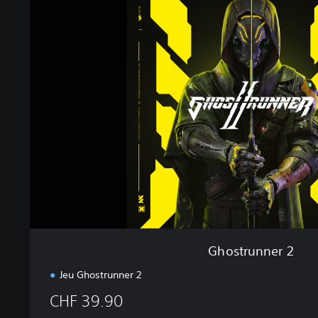
h
o
s
t
r
u
n
n
e
r
2
Ghostrunner 2
Jeu Ghostrunner 2
CHF 39.90