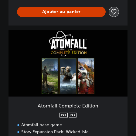
Ajouter au panier
A
t
o
m
f
a
l
l
C
o
m
p
l
Atomfall Complete Edition
e
t
PS4
PS5
e
Atomfall base game
E
d
Story Expansion Pack: Wicked Isle