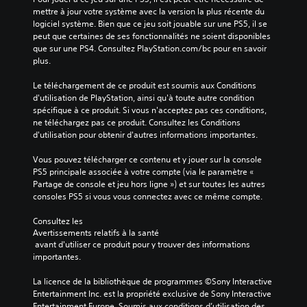
m
o
o
a
i
mettre à jour votre système avec la version la plus récente du 
m
u
n
n
t
logiciel système. Bien que ce jeu soit jouable sur une PS5, il se 
a
a
i
o
r
peut que certaines de ses fonctionnalités ne soient disponibles 
n
c
è
que sur une PS4. Consultez PlayStation.com/bc pour en savoir 
e
V
d
t
r
plus.
o
e
s
i
e
u
s
v
é
à
Le téléchargement de ce produit est soumis aux Conditions 
s
d
e
p
f
d'utilisation de PlayStation, ainsi qu'à toute autre condition 
p
u
r
u
a
spécifique à ce produit. Si vous n'acceptez pas ces conditions, 
o
j
i
r
c
ne téléchargez pas ce produit. Consultez les Conditions 
u
e
n
i
é
d'utilisation pour obtenir d'autres informations importantes.
v
u
d
l
s
e
.
i
i
Vous pouvez télécharger ce contenu et y jouer sur la console 
z
L
v
t
PS5 principale associée à votre compte (via le paramètre « 
d
e
i
e
S
Partage de console et jeu hors ligne ») et sur toutes les autres 
é
s
d
r
e
consoles PS5 si vous vous connectez avec ce même compte.
f
s
u
l
n
i
o
e
a
Consultez les 
s
n
u
l
l
Avertissements relatifs à la santé
i
i
s
l
e
 avant d'utiliser ce produit pour y trouver des informations 
r
-
e
b
c
importantes.
l
t
m
i
t
a
i
e
l
u
La licence de la bibliothèque de programmes ©Sony Interactive 
s
t
n
i
r
Entertainment Inc. est la propriété exclusive de Sony Interactive 
o
r
t
e
t
Entertainment Europe. Soumis aux conditions d’utilisation des 