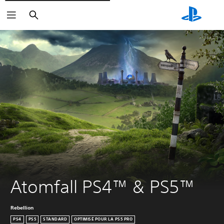
Rechercher
Atomfall PS4™ & PS5™
Rebellion
PS4
PS5
STANDARD
OPTIMISÉ POUR LA PS5 PRO