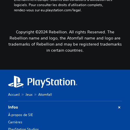
r
e
d
.
é
logiciels. Pour consulter les droits d’utilisation complets, 
t
s
i
rendez-vous sur eu.playstation.com/legal.
r
i
s
f
é
e
o
f
A
a
g
n
é
u
u
t
r
l
t
Copyright ©2024 Rebellion. All rights Reserved. The
d
p
e
a
r
i
r
n
Rebellion name and logo, the Atomfall name and logo are
b
e
o
é
t
trademarks of Rebellion and may be registered trademarks
l
s
d
s
s
in certain countries.
e
c
e
e
t
d
o
m
n
y
e
a
u
t
p
s
n
é
e
l
i
j
s
s
e
è
d
d
o
u
r
e
e
y
r
e
m
r
s
s
Accueil
Jeux
Atomfall
à
a
e
t
I
c
n
s
i
l
e
i
s
Infos
c
n
q
è
o
k
À propos de SIE
'
u
r
u
s
e
'
e
r
Carrières
s
e
(
à
c
PlayStation Studios