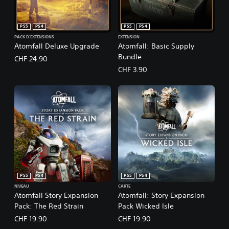
PS5
PS4
PS5
PS4
PACK D'EXTENSIONS
EXTENSION
Atomfall Deluxe Upgrade
Atomfall: Basic Supply
Bundle
CHF 24.90
CHF 3.90
PS5
PS4
PS5
PS4
NIVEAU
CARTE
Atomfall Story Expansion
Atomfall: Story Expansion
Pack: The Red Strain
Pack Wicked Isle
CHF 19.90
CHF 19.90