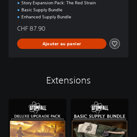
i
Story Expansion Pack: The Red Strain
t
Basic Supply Bundle
i
Enhanced Supply Bundle
o
n
CHF 87.90
Ajouter au panier
Extensions