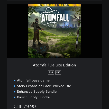
A
t
o
m
f
a
l
l
D
e
l
u
x
Atomfall Deluxe Edition
e
E
PS4
PS5
d
Atomfall base game
i
t
Story Expansion Pack: Wicked Isle
i
Enhanced Supply Bundle
o
Basic Supply Bundle
n
CHF 79.90