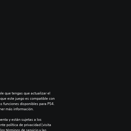
le que tengas que actualizar el 
nque este juego es compatible con 
as funciones disponibles para PS4. 
ner más información.
enta y están sujetas a los 
te política de privacidad (visita 
os términos de servicio y las 