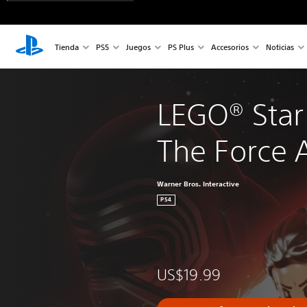
Tienda
PS5
Juegos
PS Plus
Accesorios
Noticias
LEGO® Star
The Force
Warner Bros. Interactive
PS4
US$19.99