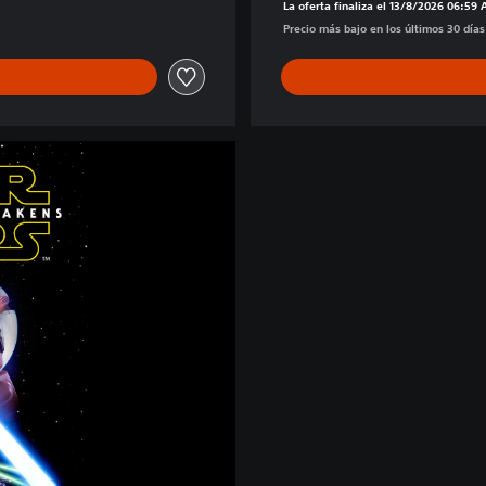
La oferta finaliza el 13/8/2026 06:59
e
Precio más bajo en los últimos 30 día
A
w
a
k
e
n
s
,
e
d
i
c
i
ó
n
d
e
l
u
j