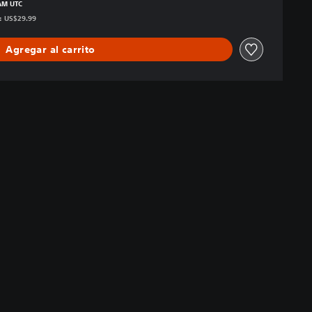
 AM UTC
s: US$29.99
Agregar al carrito