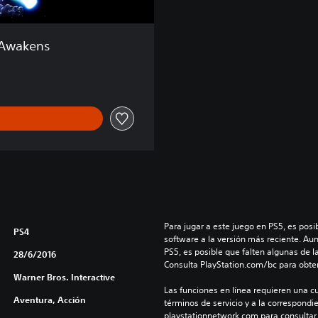
o
 Awakens
Para jugar a este juego en PS5, es posib
PS4
software a la versión más reciente. Au
PS5, es posible que falten algunas de l
28/6/2016
Consulta PlayStation.com/bc para obte
Warner Bros. Interactive
Las funciones en línea requieren una cu
Aventura, Acción
términos de servicio y a la correspondien
playstationnetwork.com para consultar l