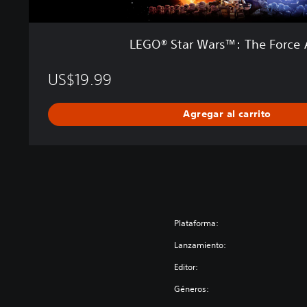
T
h
e
LEGO® Star Wars™: The Force
F
o
US$19.99
r
c
e
Agregar al carrito
A
w
a
k
e
n
s
Plataforma:
Lanzamiento:
Editor:
Géneros: