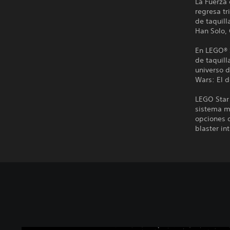
La Fuerza
regresa tr
de taquill
Han Solo,
En LEGO® S
de taquill
universo d
Wars: El d
LEGO Star
sistema me
opciones d
blaster in