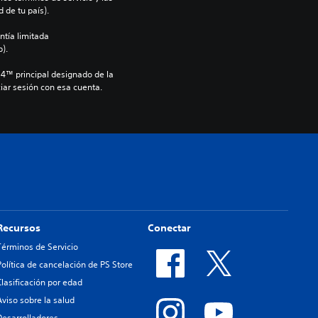
 de tu país).
ntía limitada 
).
S4™ principal designado de la 
iar sesión con esa cuenta.
Recursos
Conectar
Términos de Servicio
Política de cancelación de PS Store
Clasificación por edad
Aviso sobre la salud
Desarrolladores