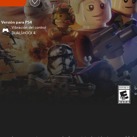
Versión para PS4
Vibración del control
DUALSHOCK 4
L
c