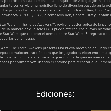
 es poderosa en esta persona… La franquicia de videojuegos n.° 1 d
iunfante con un viaje humorístico lleno de diversión basado en la pel
a. Juega como los personajes de la película, incluidos Rey, Finn, Po
 Chewbacca, C-3PO, y BB-8, o como Kylo Ren, General Hux y Captain
tar Wars™: The Force Awakens™, revive la acción épica de la pelícu
a de la manera en que solo LEGO puede ofrecer, con nuevas historia
e Star Wars que exploran el tiempo entre Star Wars: El regreso del J
espertar de la Fuerza.
 Wars: The Force Awakens presenta una nueva mecánica de juego co
jorado multiconstrucción para que los jugadores elijan entre múlti
e construcción para avanzar en el juego, o participen en nuevas bat
tensas por primera vez, usando el entorno para rechazar a la Primer
Ediciones: