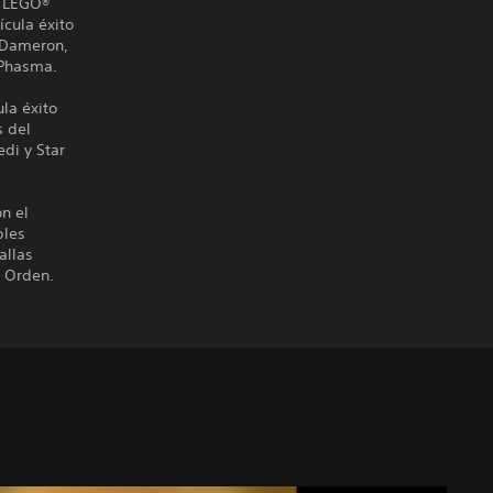
e LEGO®
ícula éxito
e Dameron,
 Phasma.
la éxito
s del
edi y Star
n el
ples
allas
a Orden.