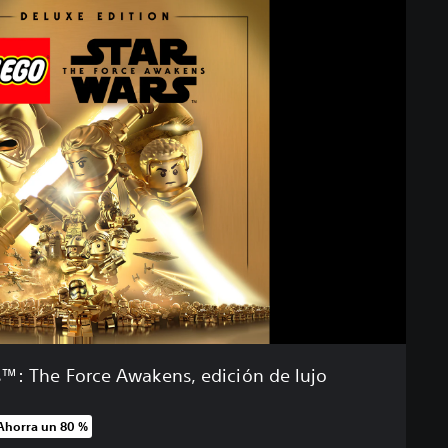
™: The Force Awakens, edición de lujo
Ahorra un 80 %
recio original de US$29.99