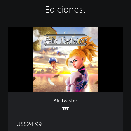
Ediciones:
A
i
r
T
w
i
s
t
e
r
Air Twister
PS5
US$24.99