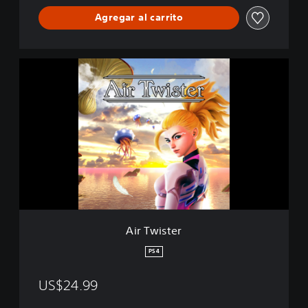
Agregar al carrito
A
i
r
T
w
i
s
t
e
r
Air Twister
PS4
US$24.99