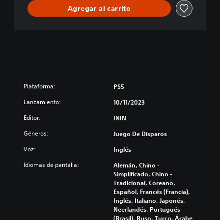
Agregar al carrito
Plataforma:
PS5
Lanzamiento:
10/11/2023
Editor:
ININ
Géneros:
Juego De Disparos
Voz:
Inglés
Idiomas de pantalla:
Alemán, Chino -
Simplificado, Chino -
Tradicional, Coreano,
Español, Francés (Francia),
Inglés, Italiano, Japonés,
Neerlandés, Portugués
(Brasil), Ruso, Turco, Árabe