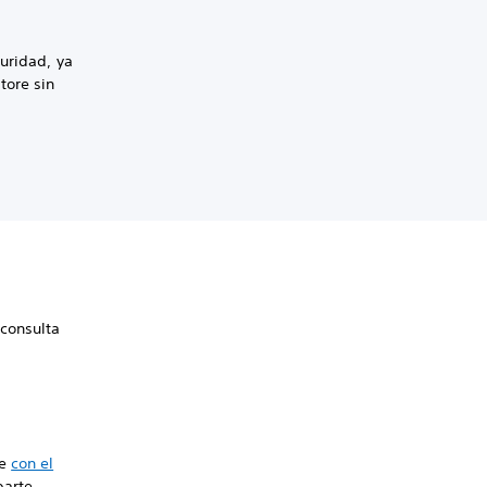
uridad, ya
tore sin
 consulta
te
con el
parte