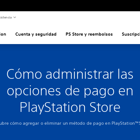
istencia
ion
Cuenta y seguridad
PS Store y reembolsos
Suscripc
Cómo administrar las
opciones de pago en
PlayStation Store
ubre cómo agregar o eliminar un método de pago en PlayStation™S