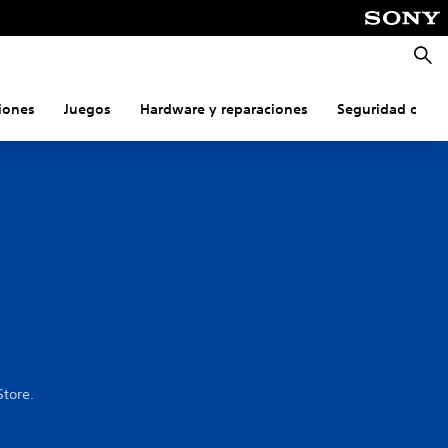
Busca
iones
Juegos
Hardware y reparaciones
Seguridad onlin
tore.