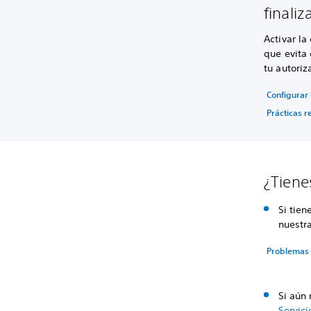
finaliz
Activar la
que evita 
tu autoriz
Configurar 
Prácticas 
¿Tiene
Si tien
nuestr
Problemas 
Si aún
Servici