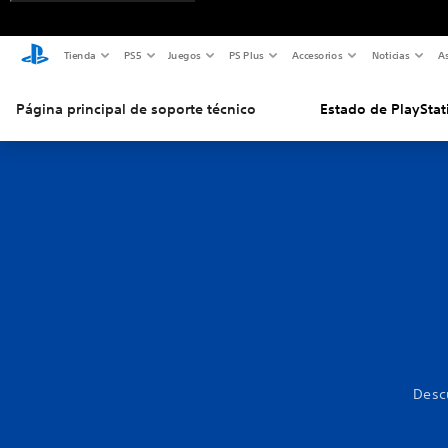
Tienda
PS5
Juegos
PS Plus
Accesorios
Noticias
As
Página principal de soporte técnico
Estado de PlayStat
Desc