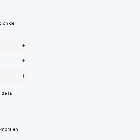
ción de
 de la
ompra en