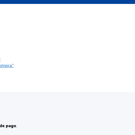
r
compra”
de pago
.