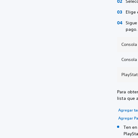
Selec
Elige
Sigue
pago.
Consola
Consola
PlaySta
Para obten
lista que 
Agregar tar
Agregar Pa
Ten en
PlaySta