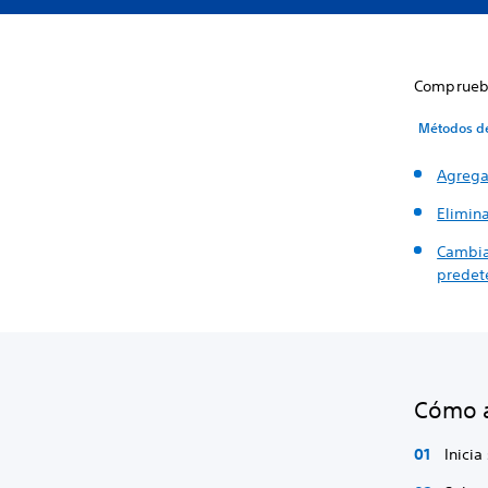
Comprueba
Métodos d
Agrega
Elimin
Cambia
predet
Cómo a
Inicia