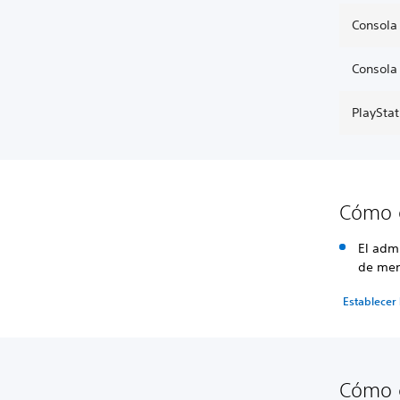
Consola
Consola
PlaySta
Cómo e
El admi
de men
Establecer 
Cómo c