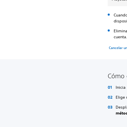
Cuando 
disposi
Elimina
cuenta.
Cancelar u
Cómo c
Inicia
Elige
Desplá
métod