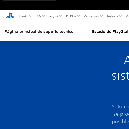
Tienda
PS5
Juegos
PS Plus
Accesorios
Noticias
As
Página principal de soporte técnico
Estado de PlayStat
sis
Si tu c
se pro
posible