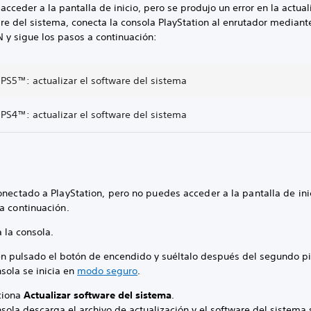
acceder a la pantalla de inicio, pero se produjo un error en la actual
re del sistema, conecta la consola PlayStation al enrutador mediant
 y sigue los pasos a continuación:
 PS5™: actualizar el software del sistema
 PS4™: actualizar el software del sistema
onectado a PlayStation, pero no puedes acceder a la pantalla de ini
 a continuación.
 la consola.
n pulsado el botón de encendido y suéltalo después del segundo pi
sola se inicia en
modo seguro
.
ciona
Actualizar software del sistema
.
sola descarga el archivo de actualización y el software del sistema 