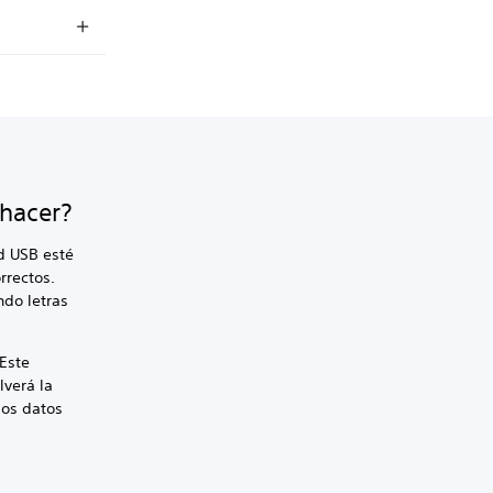
 hacer?
ad USB esté
rrectos.
ndo letras
 Este
lverá la
los datos