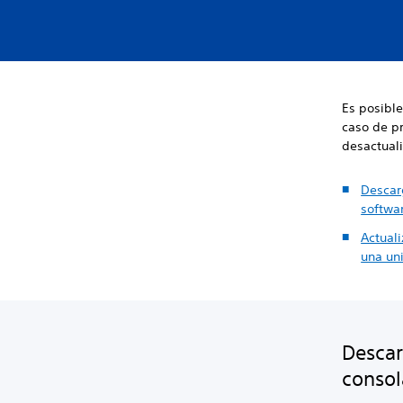
Es posible
caso de p
desactuali
Descar
softwa
Actuali
una un
Descar
consol