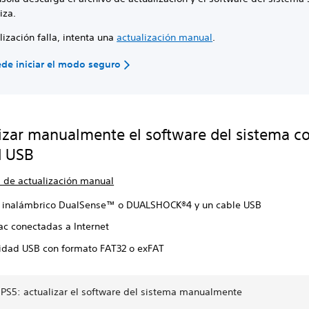
liza.
alización falla, intenta una
actualización manual
.
de iniciar el modo seguro
izar manualmente el software del sistema c
d USB
s de actualización manual
l inalámbrico DualSense™ o DUALSHOCK®4 y un cable USB
ac conectadas a Internet
idad USB con formato FAT32 o exFAT
 PS5: actualizar el software del sistema manualmente