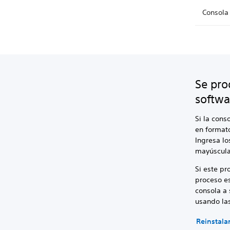
Consola
Se pro
softwa
Si la cons
en formato
Ingresa lo
mayúscula
Si este pr
proceso es
consola a 
usando las
Reinstala