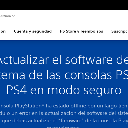
istencia
ion
Cuenta y seguridad
PS Store y reembolsos
Suscripc
Actualizar el software de
tema de las consolas P
PS4 en modo seguro
onsola PlayStation® ha estado offline por un largo tie
dujo un error en la actualización del software del sist
 que debas actualizar el “firmware” de la consola Pla
manualmente.