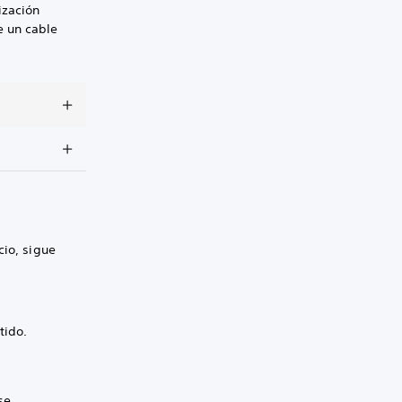
ización
e un cable
cio, sigue
tido.
se