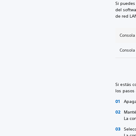
Si puedes 
del softwa
de red LAN
Consola
Consola
Si estás c
los pasos
Apaga
Manté
La con
Selec
La con