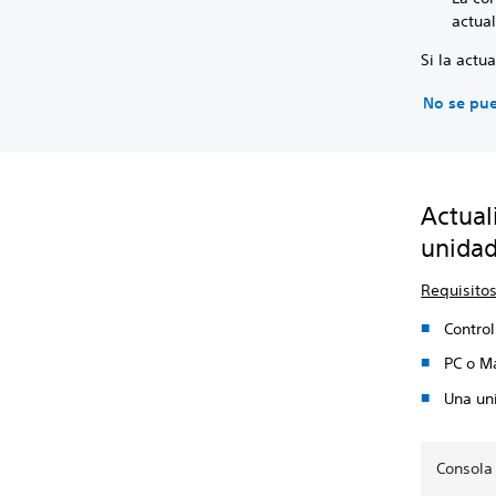
actua
Si la actu
No se pue
Actual
unida
Requisito
Contro
PC o M
Una un
Consola