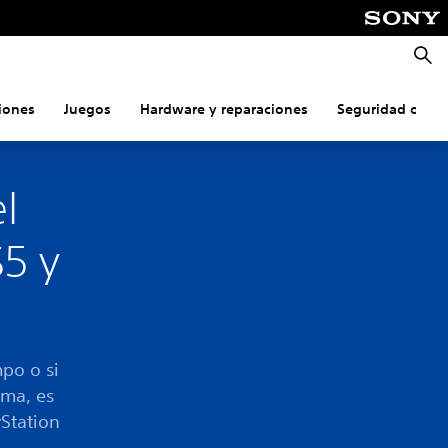
Busca
iones
Juegos
Hardware y reparaciones
Seguridad onlin
l
S5 y
mpo o si
ema, es
yStation