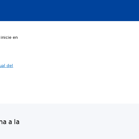
inicie en
ual del
ma a la