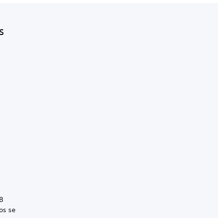
s
B
os se