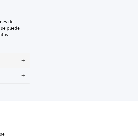
ones de
o se puede
atos
 se