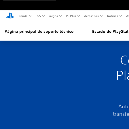
Tienda
PS5
Juegos
PS Plus
Accesorios
Noticias
As
Página principal de soporte técnico
Estado de PlayStat
C
Pl
Ante
transf