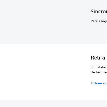
Sincro
Para asegu
Retira
Si instala
de tus ju
Extraer u