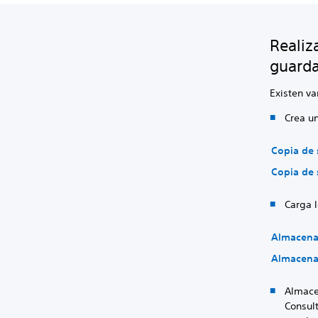
Realiz
guarda
Existen va
Crea un
Copia de 
Copia de 
Carga 
Almacenam
Almacenam
Almace
Consul