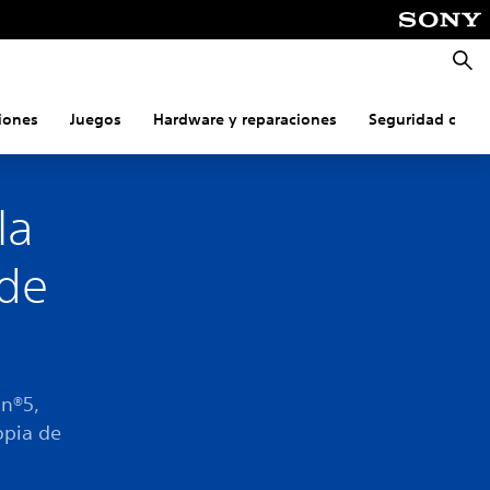
Busca
iones
Juegos
Hardware y reparaciones
Seguridad onlin
la
 de
on®5,
opia de