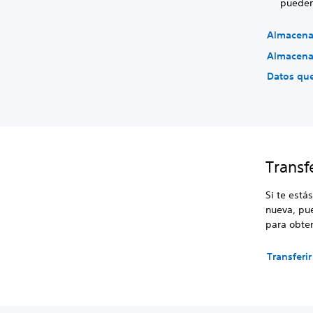
pueden
Almacena
Almacena
Datos qu
Transf
Si te está
nueva, pue
para obte
Transferi