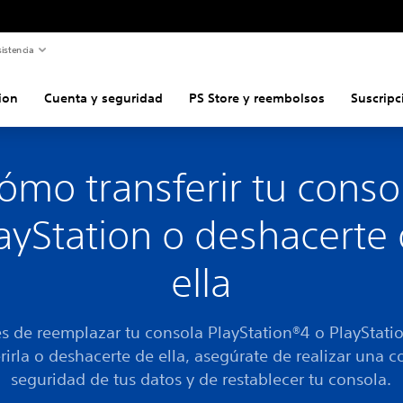
istencia
ion
Cuenta y seguridad
PS Store y reembolsos
Suscripc
ómo transferir tu conso
ayStation o deshacerte
ella
s de reemplazar tu consola PlayStation®4 o PlayStati
erirla o deshacerte de ella, asegúrate de realizar una c
seguridad de tus datos y de restablecer tu consola.