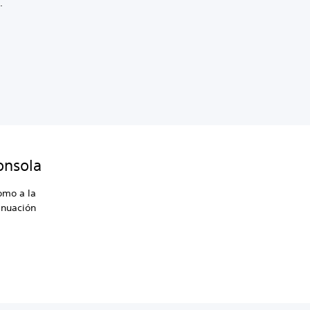
.
onsola
omo a la
inuación