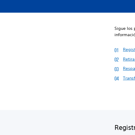
Sigue los 
informació
Regis
Retira
Respa
Transf
Regist