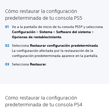
Cómo restaurar la configuración
predeterminada de tu consola PS5
Ve a la pantalla de inicio de tu consola PS5® y selecciona
Configuración
>
Sistema
>
Software del sistema
>
Opciones de restablecimiento
.
Selecciona
Restaurar configuración predeterminada
.
La configuración afectada por la restauración de la
configuración predeterminada aparece en la pantalla.
Selecciona
Restaurar
.
Cómo restaurar la configuración
predeterminada de tu consola PS4