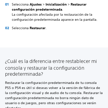
Selecciona
Ajustes
>
Inicialización
>
Restaurar
configuración predeterminada
.
La configuración afectada por la restauración de la
configuración predeterminada aparece en la pantalla.
Selecciona
Restaurar
.
¿Cuál es la diferencia entre restablecer mi
consola y restaurar la configuración
predeterminada?
Restaurar la configuración predeterminada de tu consola
PS5 o PS4 es útil si deseas volver a la versión de fábrica de
la configuración visual y de audio de tu consola. Restaurar la
configuración predeterminada no borra ningún dato de
usuario o de juegos, pero otras configuraciones se verán