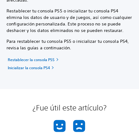
afectadas.
Restablecer tu consola PS5 o inicializar tu consola PS4
elimina los datos de usuario y de juegos, así como cualquier
configuración personalizada. Este proceso no se puede
deshacer y los datos eliminados no se pueden restaurar.
Para restablecer tu consola PS5 o inicializar tu consola PS4,
revisa las guías a continuación.
Restablecer la consola PS5
Inicializar la consola PS4
¿Fue útil este artículo?