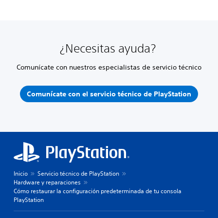
¿Necesitas ayuda?
Comunícate con nuestros especialistas de servicio técnico
Comunícate con el servicio técnico de PlayStation
Inicio
Servicio técnico de PlayStation
Hardware y reparaciones
Cómo restaurar la configuración predeterminada de tu consola
PlayStation