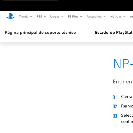
Tienda
PS5
Juegos
PS Plus
Accesorios
Noticias
As
Página principal de soporte técnico
Estado de PlayStat
NP-
Error en
Cierra
Reinic
Selecc
contin