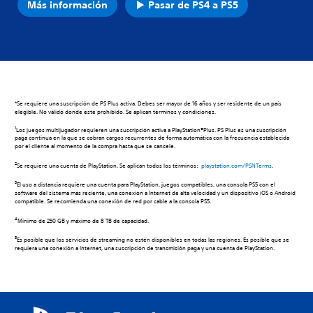
Más información
Pasar de PS4 a PS5
*Se requiere una suscripción de PS Plus activa. Debes ser mayor de 16 años y ser residente de un país
elegible. No válido donde esté prohibido. Se aplican términos y condiciones.
1
Los juegos multijugador requieren una suscripción activa a PlayStation®Plus. PS Plus es una suscripción
paga continua en la que se cobran cargos recurrentes de forma automática con la frecuencia establecida
por el cliente al momento de la compra hasta que se cancele.
2
Se requiere una cuenta de PlayStation. Se aplican todos los términos:
playstation.com/PSNTerms
.
3
El uso a distancia requiere una cuenta para PlayStation, juegos compatibles, una consola PS5 con el
software del sistema más reciente, una conexión a Internet de alta velocidad y un dispositivo iOS o Android
compatible. Se recomienda una conexión de red por cable a la consola PS5.
4
Mínimo de 250 GB y máximo de 8 TB de capacidad.
5
Es posible que los servicios de streaming no estén disponibles en todas las regiones. Es posible que se
requiera una conexión a Internet, una suscripción de transmisión paga y una cuenta de PlayStation.