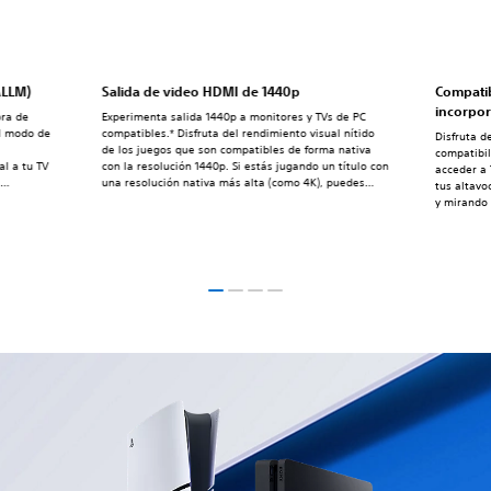
ALLM)
Salida de video HDMI de 1440p
Compatib
incorpo
ora de
Experimenta salida 1440p a monitores y TVs de PC
el modo de
compatibles.* Disfruta del rendimiento visual nítido
Disfruta d
de los juegos que son compatibles de forma nativa
compatibil
al a tu TV
con la resolución 1440p. Si estás jugando un título con
acceder a
a
una resolución nativa más alta (como 4K), puedes
tus altavo
lo está
beneficiarte de una mejora en el antisolapamiento
y mirando 
y es
mediante el supermuestreo de salida de hasta
n los
1440p.*La salida de video 1440p en PS5 requiere un
televisor o monitor de PC que soporte 1440p/60Hz o
1440p/60Hz y 120Hz.