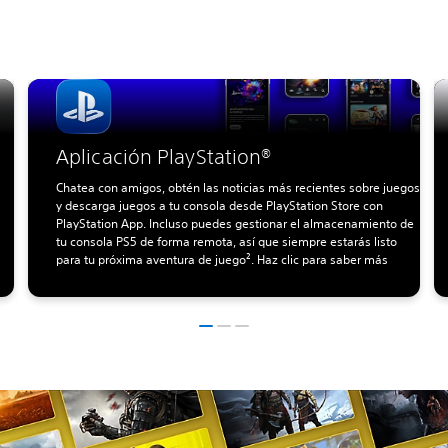
Aplicación PlayStation®
Chatea con amigos, obtén las noticias más recientes sobre juegos
y descarga juegos a tu consola desde PlayStation Store con
PlayStation App. Incluso puedes gestionar el almacenamiento de
tu consola PS5 de forma remota, así que siempre estarás listo
para tu próxima aventura de juego². Haz clic para saber más