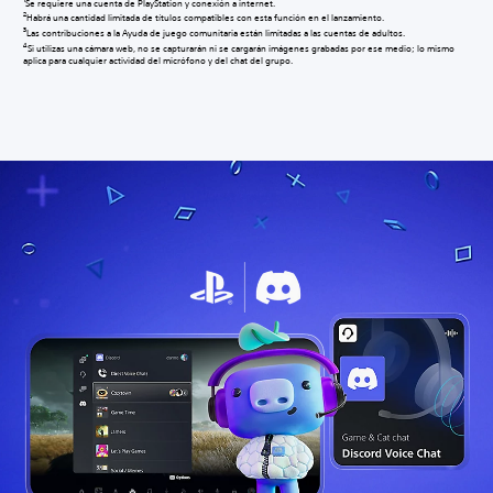
Se requiere una cuenta de PlayStation y conexión a internet.
2
Habrá una cantidad limitada de títulos compatibles con esta función en el lanzamiento.
3
Las contribuciones a la Ayuda de juego comunitaria están limitadas a las cuentas de adultos.
4
Si utilizas una cámara web, no se capturarán ni se cargarán imágenes grabadas por ese medio; lo mismo
aplica para cualquier actividad del micrófono y del chat del grupo.