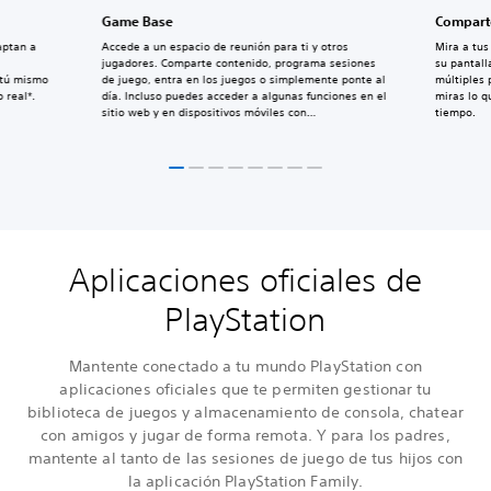
Game Base
Comparte
aptan a
Accede a un espacio de reunión para ti y otros
Mira a tu
jugadores. Comparte contenido, programa sesiones
su pantall
 tú mismo
de juego, entra en los juegos o simplemente ponte al
múltiples 
 real*.
día. Incluso puedes acceder a algunas funciones en el
miras lo 
sitio web y en dispositivos móviles con
tiempo.
PlayStation App.
Aplicaciones oficiales de
PlayStation
Mantente conectado a tu mundo PlayStation con
aplicaciones oficiales que te permiten gestionar tu
biblioteca de juegos y almacenamiento de consola, chatear
con amigos y jugar de forma remota. Y para los padres,
mantente al tanto de las sesiones de juego de tus hijos con
la aplicación PlayStation Family.