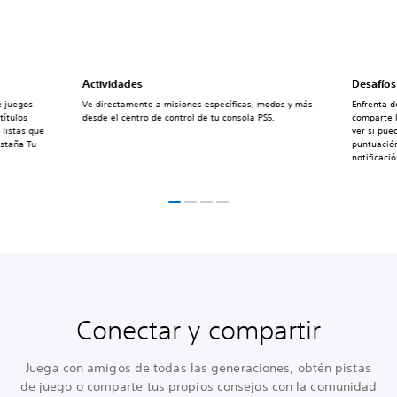
Actividades
Desafíos
e juegos
Ve directamente a misiones específicas, modos y más
Enfrenta d
títulos
desde el centro de control de tu consola PS5.
comparte l
 listas que
ver si pue
estaña Tu
puntuación
notificaci
Conectar y compartir
Juega con amigos de todas las generaciones, obtén pistas
de juego o comparte tus propios consejos con la comunidad