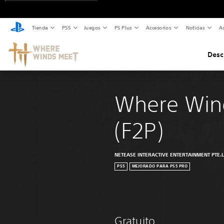
Tienda
PS5
Juegos
PS Plus
Accesorios
Noticias
As
Desc
Where Win
(F2P)
NETEASE INTERACTIVE ENTERTAINMENT PTE.
PS5
MEJORADO PARA PS5 PRO
Gratuito