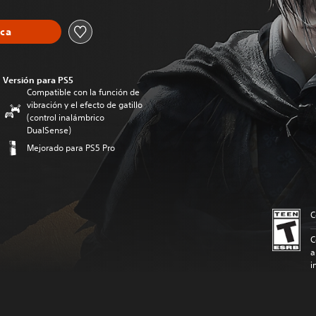
eca
Versión para PS5
Compatible con la función de
vibración y el efecto de gatillo
(control inalámbrico
DualSense)
Mejorado para PS5 Pro
C
C
a
i