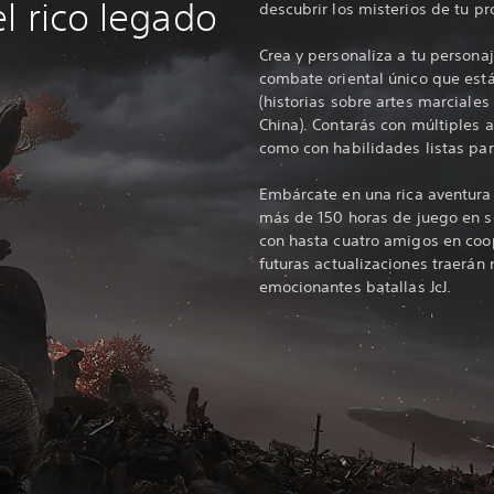
l rico legado
descubrir los misterios de tu pr
Crea y personaliza a tu person
combate oriental único que est
(historias sobre artes marciales 
China). Contarás con múltiples 
como con habilidades listas pa
Embárcate en una rica aventura 
más de 150 horas de juego en s
con hasta cuatro amigos en coop
futuras actualizaciones traerán
emocionantes batallas JcJ.