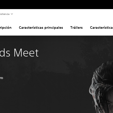
istencia
ripción
Características principales
Tráilers
Característic
ds Meet 
LTD