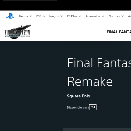
Tienda
PS5
Juegos
PS Plus
Accesorios
Noticias
As
FINAL FANT
Final Fantas
Remake
Square Enix
Disponible para
PS4