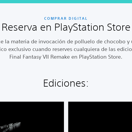
COMPRAR DIGITAL
Reserva en PlayStation Store
e la materia de invocación de polluelo de chocobo y
co exclusivo cuando reserves cualquiera de las edici
Final Fantasy VII Remake en PlayStation Store.
Ediciones:
A
c
t
u
a