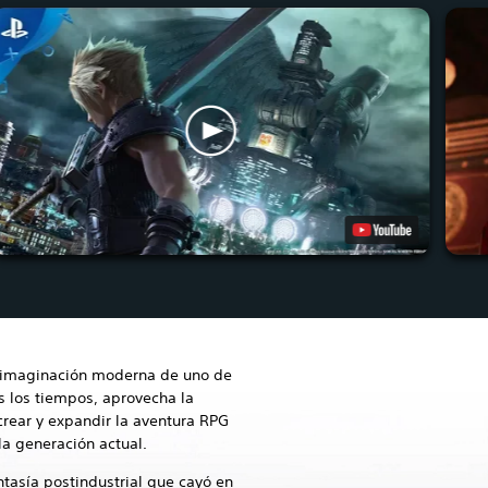
reimaginación moderna de uno de
s los tiempos, aprovecha la
crear y expandir la aventura RPG
la generación actual.
asía postindustrial que cayó en