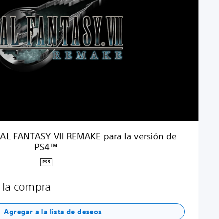
NAL FANTASY VII REMAKE para la versión de
PS4™
PS5
 la compra
Agregar a la lista de deseos