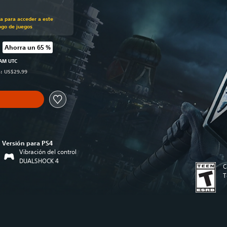
recio original de US$29.99
ra para acceder a este
ogo de juegos
Ahorra un 65 %
 precio original de US$29.99
 AM UTC
s: US$29.99
Versión para PS4
Vibración del control
DUALSHOCK 4
C
T