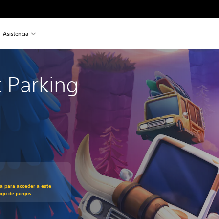
Asistencia
t Parking
recio original de US$19.99
ra para acceder a este
ogo de juegos