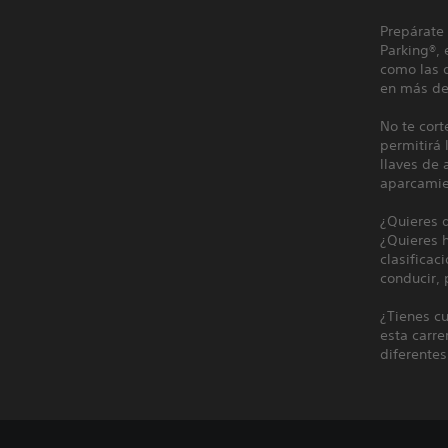
Prepárate
Parking®, 
como las d
en más de 
No te cort
permitirá 
llaves de
aparcamie
¿Quieres 
¿Quieres 
clasificac
conducir, 
¿Tienes cu
esta carre
diferentes