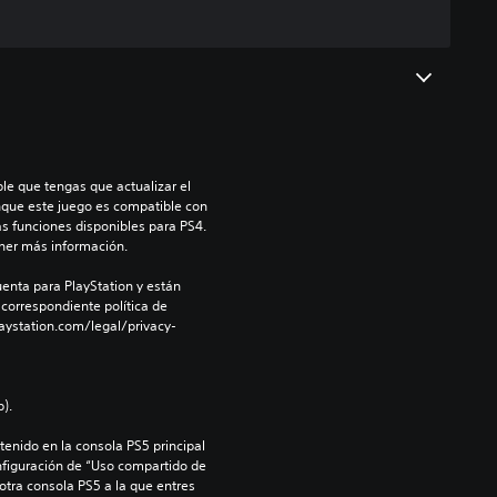
le que tengas que actualizar el 
nque este juego es compatible con 
as funciones disponibles para PS4. 
ner más información.
enta para PlayStation y están 
 correspondiente política de 
aystation.com/legal/privacy-
).
enido en la consola PS5 principal 
nfiguración de “Uso compartido de 
 otra consola PS5 a la que entres 