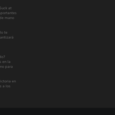
Suck at
mportantes
o de mano
lo te
antizará
do?
 en la
 no para
ictoria en
s a los