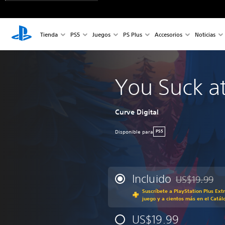
Tienda
PS5
Juegos
PS Plus
Accesorios
Noticias
You Suck a
Curve Digital
Disponible para
PS5
Incluido
US$19.99
Rebajado del p
Suscríbete a PlayStation Plus Ext
juego y a cientos más en el Catál
US$19.99