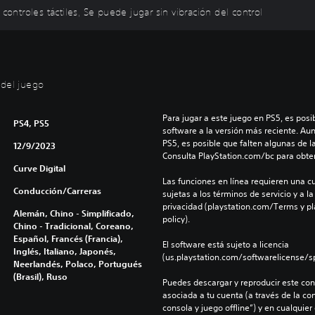
controles táctiles, Se puede jugar sin vibración del control
 del juego
Para jugar a este juego en PS5, es posib
PS4, PS5
software a la versión más reciente. Au
PS5, es posible que falten algunas de l
12/9/2023
Consulta PlayStation.com/bc para obte
Curve Digital
Las funciones en línea requieren una cu
Conducción/Carreras
sujetas a los términos de servicio y a la
privacidad (playstation.com/Terms y pl
Alemán, Chino - Simplificado,
policy).
Chino - Tradicional, Coreano,
Español, Francés (Francia),
El software está sujeto a licencia 
Inglés, Italiano, Japonés,
(us.playstation.com/softwarelicense/sp
Neerlandés, Polaco, Portugués
(Brasil), Ruso
Puedes descargar y reproducir este cont
asociada a tu cuenta (a través de la co
consola y juego offline”) y en cualquier