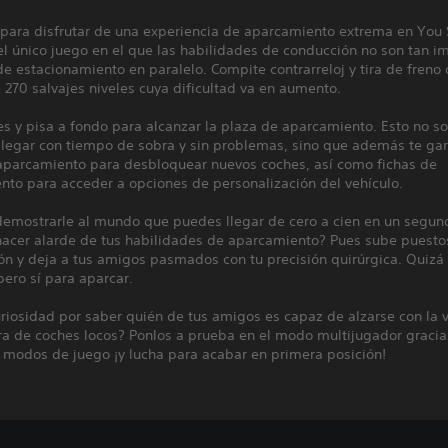
 para disfrutar de una experiencia de aparcamiento extrema en You 
el único juego en el que las habilidades de conducción no son tan i
e estacionamiento en paralelo. Compite contrarreloj y tira de fren
270 salvajes niveles cuya dificultad va en aumento.
es y pisa a fondo para alcanzar la plaza de aparcamiento. Esto no so
llegar con tiempo de sobra y sin problemas, sino que además te gar
 aparcamiento para desbloquear nuevos coches, así como fichas de
nto para acceder a opciones de personalización del vehículo.
demostrarle al mundo que puedes llegar de cero a cien en un segun
hacer alarde de tus habilidades de aparcamiento? Pues sube puestos
ión y deja a tus amigos pasmados con tu precisión quirúrgica. Quizá
pero sí para aparcar.
riosidad por saber quién de tus amigos es capaz de alzarse con la v
ra de coches locos? Ponlos a prueba en el modo multijugador gracia
 modos de juego ¡y lucha para acabar en primera posición!