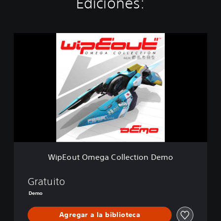
Ediciones:
W
i
p
E
o
u
t
O
m
e
g
a
C
WipEout Omega Collection Demo
o
l
l
Gratuito
e
Demo
c
t
Agregar a la biblioteca
i