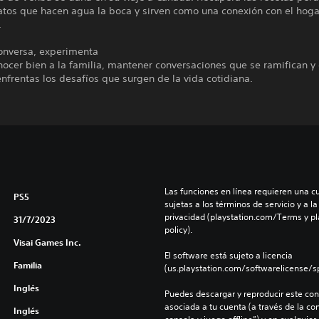
latos que hacen agua la boca y sirven como una conexión con el hog
.
conversa, experimenta
ocer bien a la familia, mantener conversaciones que se ramifican y 
nfrentas los desafíos que surgen de la vida cotidiana.
Las funciones en línea requieren una cu
PS5
sujetas a los términos de servicio y a la
privacidad (playstation.com/Terms y pl
31/7/2023
policy).
Visai Games Inc.
El software está sujeto a licencia 
Familia
(us.playstation.com/softwarelicense/sp
Inglés
Puedes descargar y reproducir este cont
asociada a tu cuenta (a través de la co
Inglés