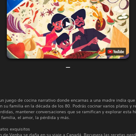
un juego de cocina narrativo donde encarnas a una madre india que
 su familia en la década de los 80. Podrás cocinar varios platos y 
rdidas, mantener conversaciones que se ramifican y explorar esta h
a familia, el amor, la pérdida y más.
atos exquisitos
io de Venba se daña en su viaje a Canadá. Recupera las recetas per