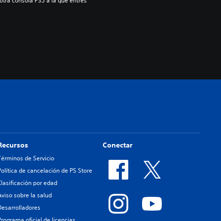
 otra consola PS5 a la que entres 
Recursos
Conectar
Términos de Servicio
Política de cancelación de PS Store
Clasificación por edad
Aviso sobre la salud
Desarrolladores
Programa oficial de licencias