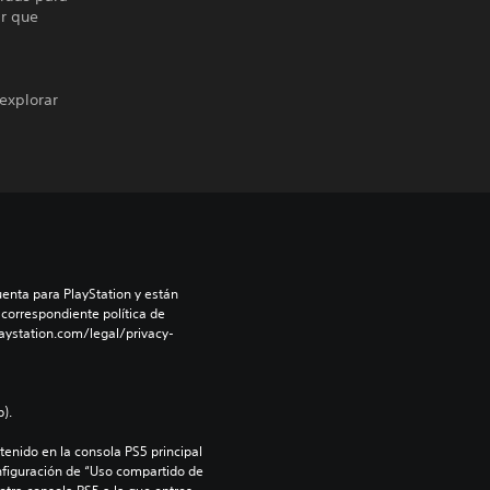
ar que
explorar
enta para PlayStation y están 
 correspondiente política de 
aystation.com/legal/privacy-
).
enido en la consola PS5 principal 
nfiguración de “Uso compartido de 