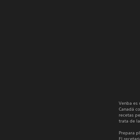
Venba es 
Canadá con
recetas pe
trata de l
Prepara pl
El recetar