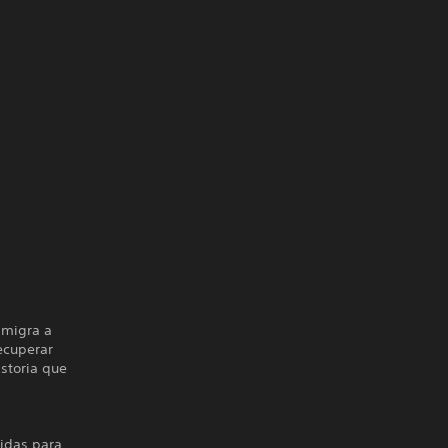
 migra a
recuperar
istoria que
didas para