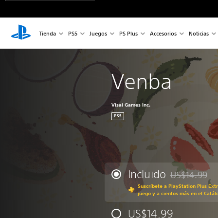
Tienda
PS5
Juegos
PS Plus
Accesorios
Noticias
Venba
Visai Games Inc.
PS5
Incluido
US$14.99
Rebajado del p
Suscríbete a PlayStation Plus Ext
juego y a cientos más en el Catál
US$14.99