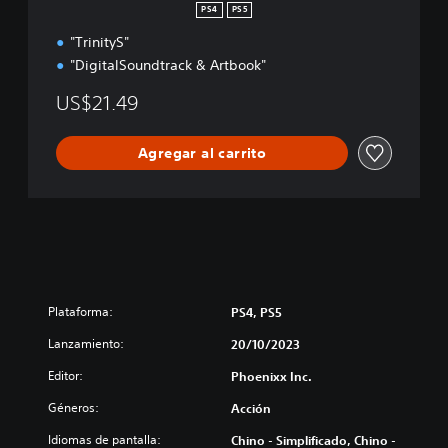
PS4
PS5
"TrinityS"
"DigitalSoundtrack & Artbook"
US$21.49
Agregar al carrito
Plataforma:
PS4, PS5
Lanzamiento:
20/10/2023
Editor:
Phoenixx Inc.
Géneros:
Acción
Idiomas de pantalla:
Chino - Simplificado, Chino -