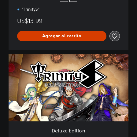
"TrinityS"
US$13.99
Agregar al carrito
D
e
l
u
x
e
E
d
i
t
i
o
n
Deluxe Edition