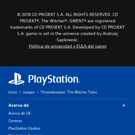
.
d
a
s
S
o
q
m
u
u
u
© 2018 CD PROJEKT S.A. ALL RIGHTS RESERVED. CD
A
e
n
b
e
PROJEKT®, The Witcher®, GWENT® are registered
n
l
n
p
t
ú
trademarks of CD PROJEKT S.A. Developed by CD PROJEKT
t
i
e
í
s
e
S.A. game is set in the universe created by Andrzej
v
r
t
s
e
r
Sapkowski.
m
u
i
l
n
i
Política de privacidad y EULA del juego
n
l
d
t
a
n
o
e
e
t
e
s
d
l
i
c
i
n
e
v
e
f
í
e
s
a
i
r
t
i
s
c
l
i
d
d
u
o
d
a
Inicio
Juegos
Thronebreaker: The Witcher Tales
l
e
f
o
d
t
i
á
d
s
a
Acerca de
c
n
e
d
L
i
d
p
Acerca de SIE
a
o
l
i
u
l
Carreras
s
m
c
l
t
s
e
PlayStation Studios
s
a
e
u
n
a