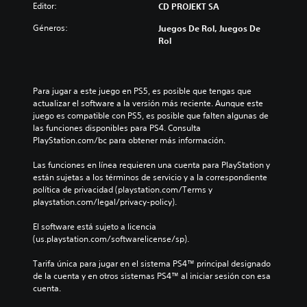
ú
f
(
t
Editor:
CD PROJEKT SA
d
m
í
H
á
e
e
o
Géneros:
U
Juegos De Rol, Juegos De
t
s
n
g
D
Rol
o
j
e
e
)
t
u
s
n
s
a
g
d
e
e
l
a
e
r
p
Para jugar a este juego en PS5, es posible que tengas que 
m
r
a
a
r
actualizar el software a la versión más reciente. Aunque este 
e
y
u
l
e
juego es compatible con PS5, es posible que falten algunas de 
n
d
d
d
s
las funciones disponibles para PS4. Consulta 
t
e
i
e
e
PlayStation.com/bc para obtener más información.
e
s
o
l
n
s
p
i
j
t
Las funciones en línea requieren una cuenta para PlayStation y 
u
l
n
u
a
están sujetas a los términos de servicio y a la correspondiente 
b
a
d
e
d
política de privacidad (playstation.com/Terms y 
t
z
i
g
e
playstation.com/legal/privacy-policy).
i
a
v
o
u
t
r
i
e
n
El software está sujeto a licencia 
u
t
d
l
a
(us.playstation.com/softwarelicense/sp).
l
e
u
i
m
a
p
a
g
a
Tarifa única para jugar en el sistema PS4™ principal designado 
d
o
l
i
n
de la cuenta y en otros sistemas PS4™ al iniciar sesión con esa 
o
r
e
e
e
cuenta.
.
l
s
n
r
o